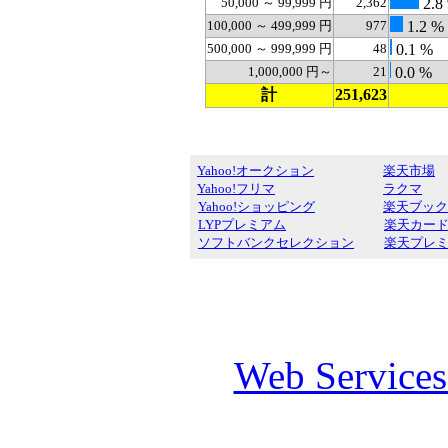
50,000 ～ 99,999 円
2,362
2.8
100,000 ～ 499,999 円
977
1.2 %
500,000 ～ 999,999 円
48
0.1 %
1,000,000 円～
21
0.0 %
計
251,623
Yahoo!オークション
楽天市場
Yahoo!フリマ
ラクマ
Yahoo!ショッピング
楽天ブック
LYPプレミアム
楽天カー
ソフトバンクセレクション
楽天プレ
Web Service