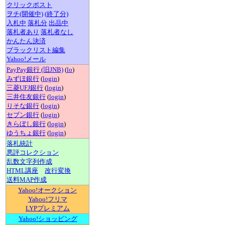
クリックポスト
ヲチ(開催中)
(終了分)
入札中
落札分
出品中
落札者あり
落札者なし
かんたん決済
ブラックリスト編集
Yahoo!メール
PayPay銀行 (旧JNB)
(
lo
)
みずほ銀行
(
login
)
三菱UFJ銀行
(
login
)
三井住友銀行
(
login
)
りそな銀行
(
login
)
セブン銀行
(
login
)
きらぼし銀行
(
login
)
ゆうちょ銀行
(
login
)
落札統計
悪評コレクション
乱数文字列作成
HTML講座
改行変換
送料MAP作成
Yahoo!オークション
Yahoo!フリマ
LYPプレミアム
Yahoo!ショッピング