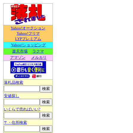
Yahoo!オークション
Yahoo!フリマ
LYPプレミアム
Yahoo!ショッピング
楽天市場
ラクマ
アマゾン
メルカリ
落札品検索
安値探し
いくらで売ればいい?
〒・住所検索