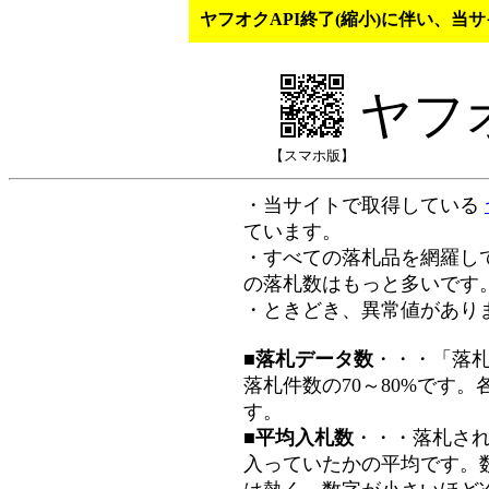
ヤフオクAPI終了(縮小)に伴い、
ヤフ
【スマホ版】
・当サイトで取得している
ています。
・すべての落札品を網羅し
の落札数はもっと多いです
・ときどき、異常値があり
■落札データ数
・・・「落
落札件数の70～80%です
す。
■平均入札数
・・・落札さ
入っていたかの平均です。