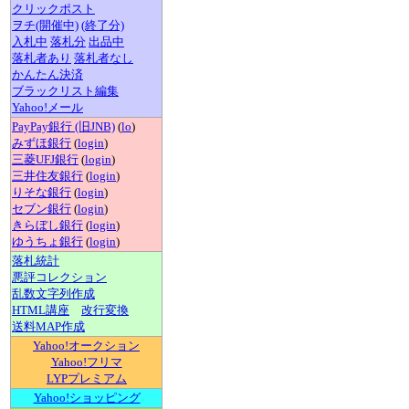
クリックポスト
ヲチ(開催中)
(終了分)
入札中
落札分
出品中
落札者あり
落札者なし
かんたん決済
ブラックリスト編集
Yahoo!メール
PayPay銀行 (旧JNB)
(
lo
)
みずほ銀行
(
login
)
三菱UFJ銀行
(
login
)
三井住友銀行
(
login
)
りそな銀行
(
login
)
セブン銀行
(
login
)
きらぼし銀行
(
login
)
ゆうちょ銀行
(
login
)
落札統計
悪評コレクション
乱数文字列作成
HTML講座
改行変換
送料MAP作成
Yahoo!オークション
Yahoo!フリマ
LYPプレミアム
Yahoo!ショッピング