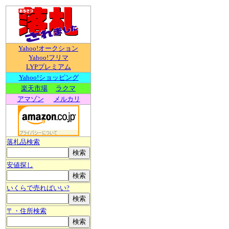
Yahoo!オークション
Yahoo!フリマ
LYPプレミアム
Yahoo!ショッピング
楽天市場
ラクマ
アマゾン
メルカリ
落札品検索
安値探し
いくらで売ればいい?
〒・住所検索