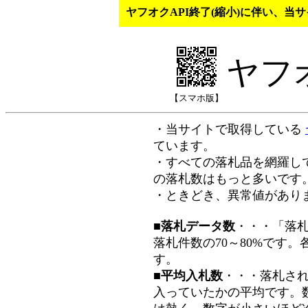
ヤフオクAPI終了(縮小)に伴い、
ヤフ
【スマホ版】
・当サイトで取得している
ています。
・すべての落札品を網羅し
の落札数はもっと多いです
・ときどき、異常値があり
■落札データ数
・・・「落
落札件数の70～80%です
す。
■平均入札数
・・・落札さ
入っていたかの平均です。