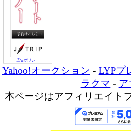
広告ポリシー
Yahoo!オークション
-
LYP
ラクマ
-
ア
本ページはアフィリエイト