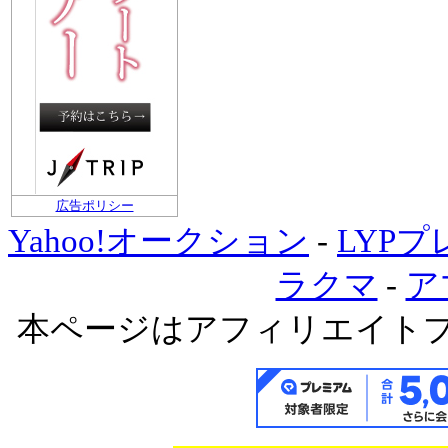
広告ポリシー
Yahoo!オークション
-
LYP
ラクマ
-
ア
本ページはアフィリエイト