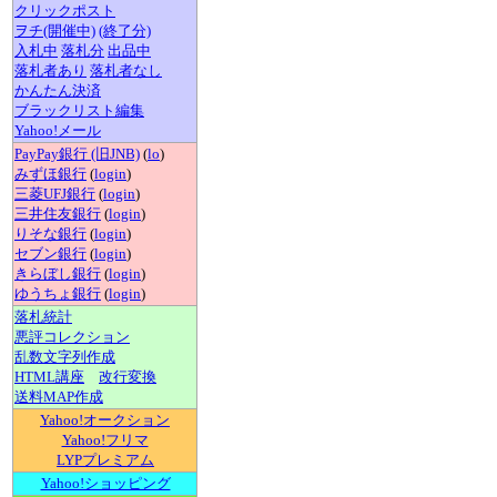
クリックポスト
ヲチ(開催中)
(終了分)
入札中
落札分
出品中
落札者あり
落札者なし
かんたん決済
ブラックリスト編集
Yahoo!メール
PayPay銀行 (旧JNB)
(
lo
)
みずほ銀行
(
login
)
三菱UFJ銀行
(
login
)
三井住友銀行
(
login
)
りそな銀行
(
login
)
セブン銀行
(
login
)
きらぼし銀行
(
login
)
ゆうちょ銀行
(
login
)
落札統計
悪評コレクション
乱数文字列作成
HTML講座
改行変換
送料MAP作成
Yahoo!オークション
Yahoo!フリマ
LYPプレミアム
Yahoo!ショッピング