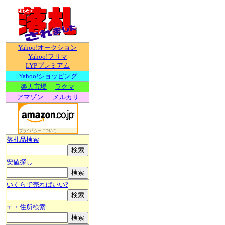
Yahoo!オークション
Yahoo!フリマ
LYPプレミアム
Yahoo!ショッピング
楽天市場
ラクマ
アマゾン
メルカリ
落札品検索
安値探し
いくらで売ればいい?
〒・住所検索