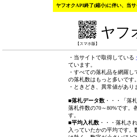
ヤフオクAPI終了(縮小)に伴い、
ヤフ
【スマホ版】
・当サイトで取得している
ています。
・すべての落札品を網羅し
の落札数はもっと多いです
・ときどき、異常値があり
■落札データ数
・・・「落
落札件数の70～80%です
す。
■平均入札数
・・・落札さ
入っていたかの平均です。