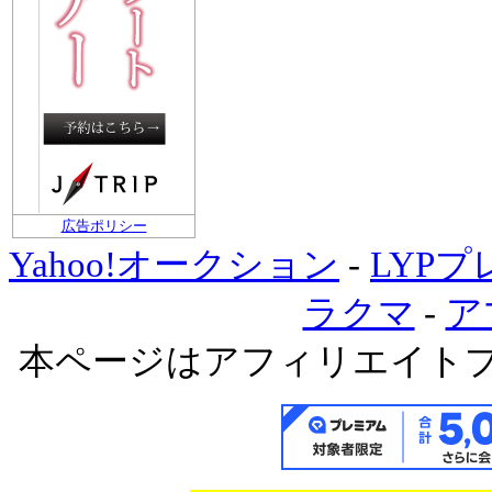
広告ポリシー
Yahoo!オークション
-
LYP
ラクマ
-
ア
本ページはアフィリエイト