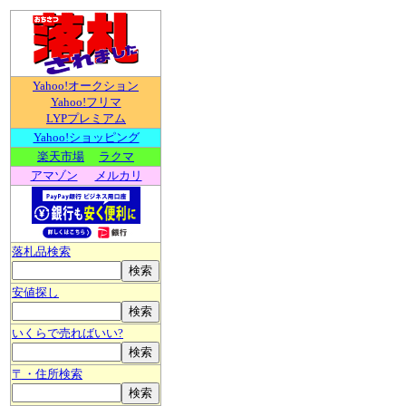
Yahoo!オークション
Yahoo!フリマ
LYPプレミアム
Yahoo!ショッピング
楽天市場
ラクマ
アマゾン
メルカリ
落札品検索
安値探し
いくらで売ればいい?
〒・住所検索