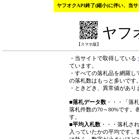
ヤフオクAPI終了(縮小)に伴い、
ヤフ
【スマホ版】
・当サイトで取得している
ています。
・すべての落札品を網羅し
の落札数はもっと多いです
・ときどき、異常値があり
■落札データ数
・・・「落
落札件数の70～80%です
す。
■平均入札数
・・・落札さ
入っていたかの平均です。