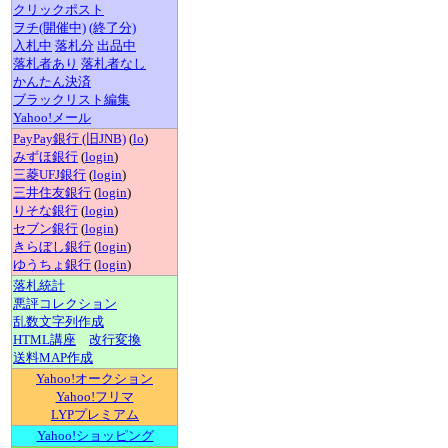
クリックポスト
ヲチ(開催中)
(終了分)
入札中
落札分
出品中
落札者あり
落札者なし
かんたん決済
ブラックリスト編集
Yahoo!メール
PayPay銀行 (旧JNB)
(
lo
)
みずほ銀行
(
login
)
三菱UFJ銀行
(
login
)
三井住友銀行
(
login
)
りそな銀行
(
login
)
セブン銀行
(
login
)
きらぼし銀行
(
login
)
ゆうちょ銀行
(
login
)
落札統計
悪評コレクション
乱数文字列作成
HTML講座
改行変換
送料MAP作成
Yahoo!オークション
Yahoo!フリマ
LYPプレミアム
Yahoo!ショッピング