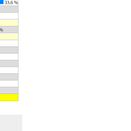
33.6 %
 %