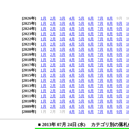
[2026年]
1月
2月
3月
4月
5月
6月
7月
8月
9月
1
[2025年]
1月
2月
3月
4月
5月
6月
7月
8月
9月
1
[2024年]
1月
2月
3月
4月
5月
6月
7月
8月
9月
1
[2023年]
1月
2月
3月
4月
5月
6月
7月
8月
9月
1
[2022年]
1月
2月
3月
4月
5月
6月
7月
8月
9月
1
[2021年]
1月
2月
3月
4月
5月
6月
7月
8月
9月
1
[2020年]
1月
2月
3月
4月
5月
6月
7月
8月
9月
1
[2019年]
1月
2月
3月
4月
5月
6月
7月
8月
9月
1
[2018年]
1月
2月
3月
4月
5月
6月
7月
8月
9月
1
[2017年]
1月
2月
3月
4月
5月
6月
7月
8月
9月
1
[2016年]
1月
2月
3月
4月
5月
6月
7月
8月
9月
1
[2015年]
1月
2月
3月
4月
5月
6月
7月
8月
9月
1
[2014年]
1月
2月
3月
4月
5月
6月
7月
8月
9月
1
[2013年]
1月
2月
3月
4月
5月
6月
7月
8月
9月
1
[2012年]
1月
2月
3月
4月
5月
6月
7月
8月
9月
1
[2011年]
1月
2月
3月
4月
5月
6月
7月
8月
9月
1
[2010年]
1月
2月
3月
4月
5月
6月
7月
8月
9月
1
[2009年]
1月
2月
3月
4月
5月
6月
7月
8月
9月
1
[2008年]
1月
2月
3月
4月
5月
6月
7月
8月
9月
1
■ 2013年 07月 24日 (水) カテゴリ別の落札