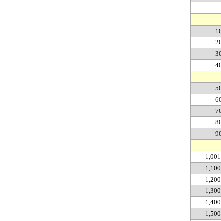
1
2
3
4
5
6
7
8
9
1,001
1,100
1,200
1,300
1,400
1,500