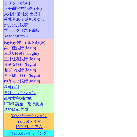
クリックポスト
ヲチ(開催中)
(終了分)
入札中
落札分
出品中
落札者あり
落札者なし
かんたん決済
ブラックリスト編集
Yahoo!メール
PayPay銀行 (旧JNB)
(
lo
)
みずほ銀行
(
login
)
三菱UFJ銀行
(
login
)
三井住友銀行
(
login
)
りそな銀行
(
login
)
セブン銀行
(
login
)
きらぼし銀行
(
login
)
ゆうちょ銀行
(
login
)
落札統計
悪評コレクション
乱数文字列作成
HTML講座
改行変換
送料MAP作成
Yahoo!オークション
Yahoo!フリマ
LYPプレミアム
Yahoo!ショッピング