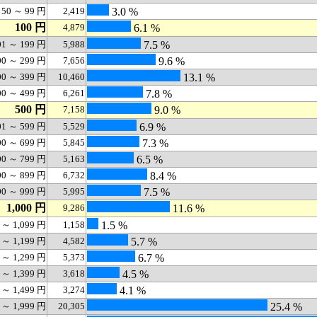
50 ～ 99 円
2,419
3.0 %
100 円
4,879
6.1 %
01 ～ 199 円
5,988
7.5 %
00 ～ 299 円
7,656
9.6 %
00 ～ 399 円
10,460
13.1 %
00 ～ 499 円
6,261
7.8 %
500 円
7,158
9.0 %
01 ～ 599 円
5,529
6.9 %
00 ～ 699 円
5,845
7.3 %
00 ～ 799 円
5,163
6.5 %
00 ～ 899 円
6,732
8.4 %
00 ～ 999 円
5,995
7.5 %
1,000 円
9,286
11.6 %
 ～ 1,099 円
1,158
1.5 %
 ～ 1,199 円
4,582
5.7 %
 ～ 1,299 円
5,373
6.7 %
 ～ 1,399 円
3,618
4.5 %
 ～ 1,499 円
3,274
4.1 %
 ～ 1,999 円
20,305
25.4 %