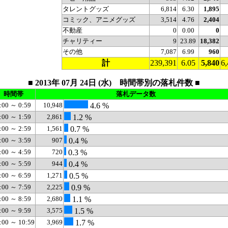
タレントグッズ
6,814
6.30
1,895
コミック、アニメグッズ
3,514
4.76
2,404
不動産
0
0.00
0
チャリティー
9
23.89
18,382
その他
7,087
6.99
960
計
239,391
6.05
5,840
6
■ 2013年 07月 24日 (水) 時間帯別の落札件数 ■
時間帯
落札データ数
:00 ～ 0:59
10,948
4.6 %
:00 ～ 1:59
2,861
1.2 %
:00 ～ 2:59
1,561
0.7 %
:00 ～ 3:59
907
0.4 %
:00 ～ 4:59
720
0.3 %
:00 ～ 5:59
944
0.4 %
:00 ～ 6:59
1,271
0.5 %
:00 ～ 7:59
2,225
0.9 %
:00 ～ 8:59
2,680
1.1 %
:00 ～ 9:59
3,575
1.5 %
:00 ～ 10:59
3,969
1.7 %