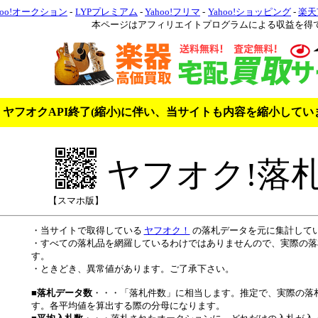
hoo!オークション
-
LYPプレミアム
-
Yahoo!フリマ
-
Yahoo!ショッピング
-
楽天
本ページはアフィリエイトプログラムによる収益を得
ヤフオクAPI終了(縮小)に伴い、当サイトも内容を縮小して
ヤフオク!落
【スマホ版】
・当サイトで取得している
ヤフオク！
の落札データを元に集計して
・すべての落札品を網羅しているわけではありませんので、実際の落
す。
・ときどき、異常値があります。ご了承下さい。
■落札データ数
・・・「落札件数」に相当します。推定で、実際の落札
す。各平均値を算出する際の分母になります。