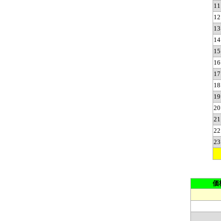
11
12
13
14
15
16
17
18
19
20
21
22
23
価