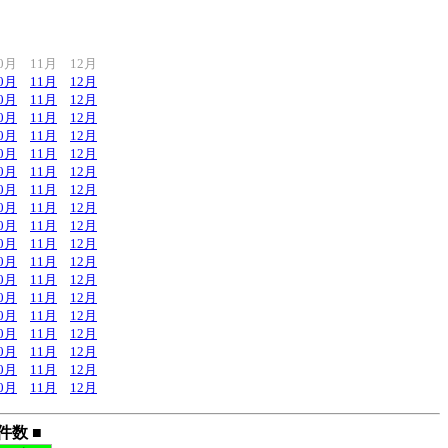
0月
11月
12月
0月
11月
12月
0月
11月
12月
0月
11月
12月
0月
11月
12月
0月
11月
12月
0月
11月
12月
0月
11月
12月
0月
11月
12月
0月
11月
12月
0月
11月
12月
0月
11月
12月
0月
11月
12月
0月
11月
12月
0月
11月
12月
0月
11月
12月
0月
11月
12月
0月
11月
12月
0月
11月
12月
件数 ■