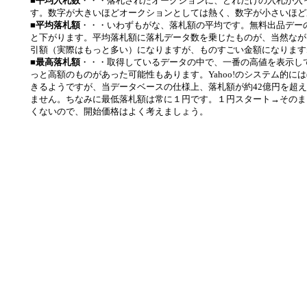
■平均入札数
・・・落札されたオークションに、どれだけの入札が入
す。数字が大きいほどオークションとしては熱く、数字が小さいほど冷
■平均落札額
・・・いわずもがな、落札額の平均です。無料出品デー
と下がります。平均落札額に落札データ数を乗じたものが、当然なが
引額（実際はもっと多い）になりますが、ものすごい金額になります
■最高落札額
・・・取得しているデータの中で、一番の高値を表示し
っと高額のものがあった可能性もあります。Yahoo!のシステム的には(1
きるようですが、当データベースの仕様上、落札額が約42億円を超
ません。ちなみに最低落札額は常に１円です。１円スタート→そのま
くないので、開始価格はよく考えましょう。