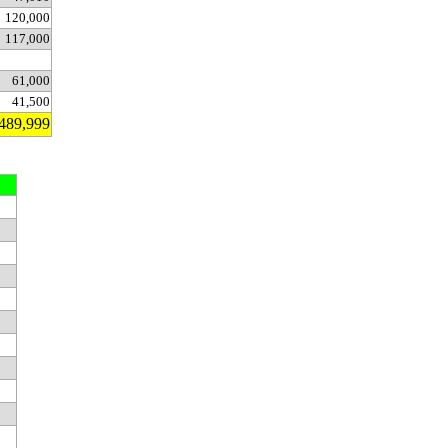
120,000
117,000
61,000
41,500
,489,999