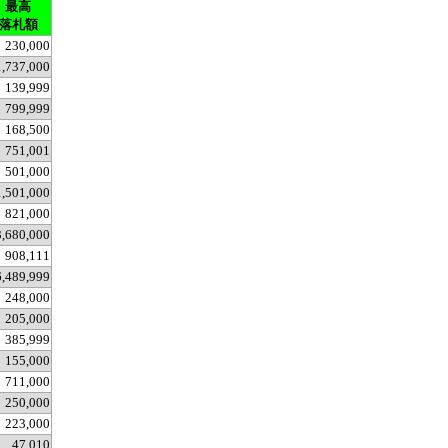
最高
落札額
230,000
1,737,000
139,999
799,999
168,500
751,001
501,000
1,501,000
821,000
3,680,000
908,111
6,489,999
248,000
205,000
385,999
155,000
711,000
250,000
223,000
47,010