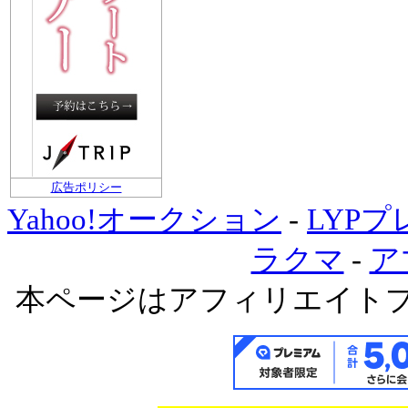
広告ポリシー
Yahoo!オークション
-
LYP
ラクマ
-
ア
本ページはアフィリエイト