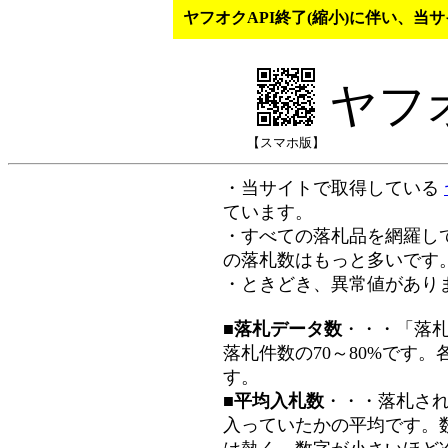
ヤフオクAPI終了(縮小)に伴い、
ヤフ
【スマホ版】
・当サイトで取得している
ています。
・すべての落札品を網羅し
の落札数はもっと多いです
・ときどき、異常値があり
■落札データ数
・・・「落
落札件数の70～80%です
す。
■平均入札数
・・・落札さ
入っていたかの平均です。