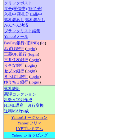
クリックポスト
ヲチ(開催中)
(終了分)
入札中
落札分
出品中
落札者あり
落札者なし
かんたん決済
ブラックリスト編集
Yahoo!メール
PayPay銀行 (旧JNB)
(
lo
)
みずほ銀行
(
login
)
三菱UFJ銀行
(
login
)
三井住友銀行
(
login
)
りそな銀行
(
login
)
セブン銀行
(
login
)
きらぼし銀行
(
login
)
ゆうちょ銀行
(
login
)
落札統計
悪評コレクション
乱数文字列作成
HTML講座
改行変換
送料MAP作成
Yahoo!オークション
Yahoo!フリマ
LYPプレミアム
Yahoo!ショッピング