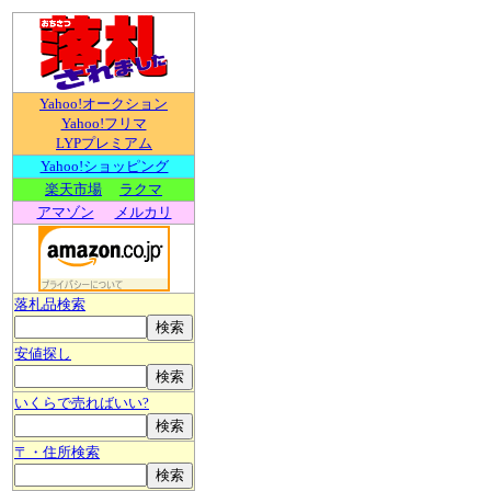
Yahoo!オークション
Yahoo!フリマ
LYPプレミアム
Yahoo!ショッピング
楽天市場
ラクマ
アマゾン
メルカリ
落札品検索
安値探し
いくらで売ればいい?
〒・住所検索