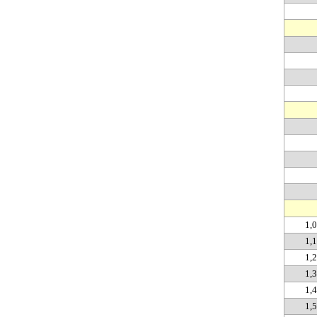
1,
1,
1,
1,
1,
1,