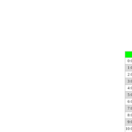
0:
1:
2:
3:
4:
5:
6:
7:
8:
9:
10: