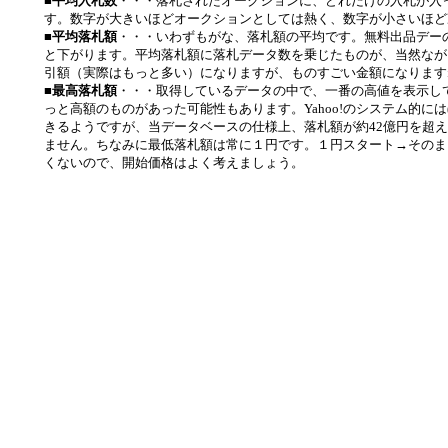
■平均入札数
・・・落札されたオークションに、どれだけの入札が入
す。数字が大きいほどオークションとしては熱く、数字が小さいほど冷
■平均落札額
・・・いわずもがな、落札額の平均です。無料出品デー
と下がります。平均落札額に落札データ数を乗じたものが、当然なが
引額（実際はもっと多い）になりますが、ものすごい金額になります
■最高落札額
・・・取得しているデータの中で、一番の高値を表示し
っと高額のものがあった可能性もあります。Yahoo!のシステム的には(1
きるようですが、当データベースの仕様上、落札額が約42億円を超
ません。ちなみに最低落札額は常に１円です。１円スタート→そのま
くないので、開始価格はよく考えましょう。