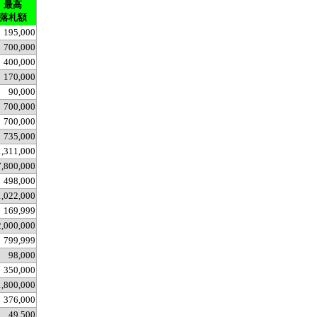
最高
落札額
195,000
700,000
400,000
170,000
90,000
700,000
700,000
735,000
1,311,000
7,800,000
498,000
1,022,000
169,999
2,000,000
799,999
98,000
350,000
1,800,000
376,000
49,500