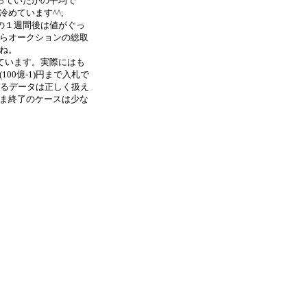
っていたかの平均で
めています^^;
の１週間後は値がぐっ
らオークションの総取
ね。
ています。実際にはも
00億-1)円まで入札で
えるデータは正しく扱え
ま終了のケースは少な