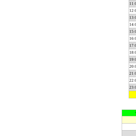
11:
12:
13:
14:
15:
16:
17:
18:
19:
20:
21:
22:
23: