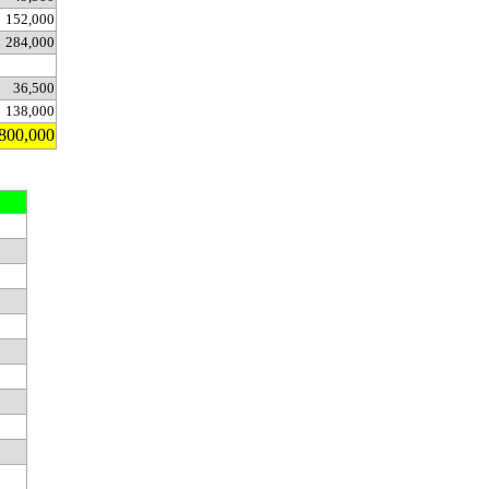
152,000
284,000
36,500
138,000
,800,000