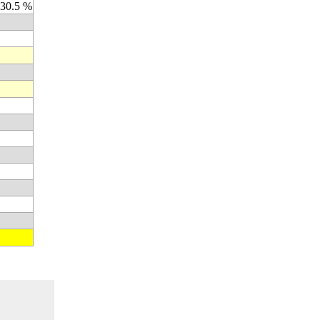
30.5 %