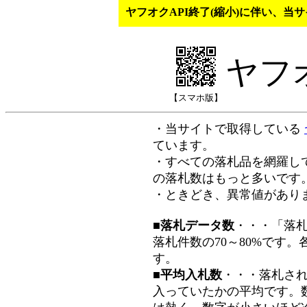
ヤフオクAPI終了(縮小)に伴い、
ヤフ
【スマホ版】
・当サイトで取得している
ています。
・すべての落札品を網羅し
の落札数はもっと多いです
・ときどき、異常値があり
■落札データ数
・・・「落
落札件数の70～80%です
す。
■平均入札数
・・・落札さ
入っていたかの平均です。