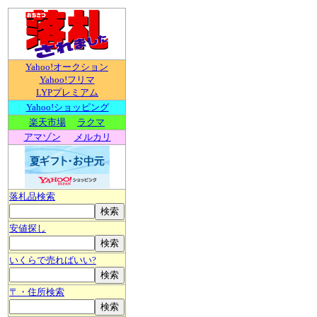
Yahoo!オークション
Yahoo!フリマ
LYPプレミアム
Yahoo!ショッピング
楽天市場
ラクマ
アマゾン
メルカリ
落札品検索
安値探し
いくらで売ればいい?
〒・住所検索