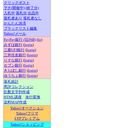
クリックポスト
ヲチ(開催中)
(終了分)
入札中
落札分
出品中
落札者あり
落札者なし
かんたん決済
ブラックリスト編集
Yahoo!メール
PayPay銀行 (旧JNB)
(
lo
)
みずほ銀行
(
login
)
三菱UFJ銀行
(
login
)
三井住友銀行
(
login
)
りそな銀行
(
login
)
セブン銀行
(
login
)
きらぼし銀行
(
login
)
ゆうちょ銀行
(
login
)
落札統計
悪評コレクション
乱数文字列作成
HTML講座
改行変換
送料MAP作成
Yahoo!オークション
Yahoo!フリマ
LYPプレミアム
Yahoo!ショッピング