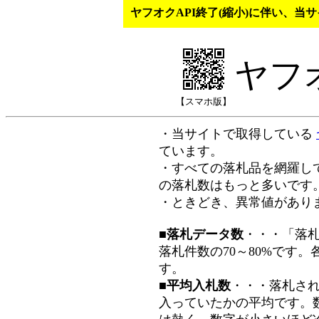
ヤフオクAPI終了(縮小)に伴い、
ヤフ
【スマホ版】
・当サイトで取得している
ています。
・すべての落札品を網羅し
の落札数はもっと多いです
・ときどき、異常値があり
■落札データ数
・・・「落
落札件数の70～80%です
す。
■平均入札数
・・・落札さ
入っていたかの平均です。