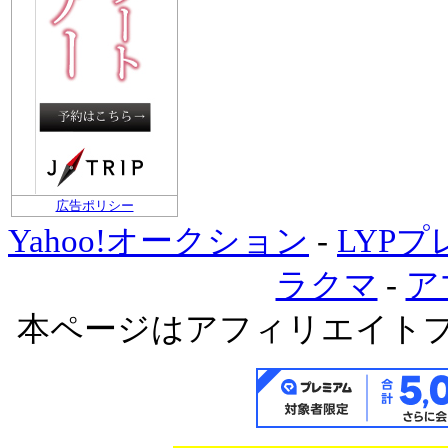
広告ポリシー
Yahoo!オークション
-
LYP
ラクマ
-
ア
本ページはアフィリエイト