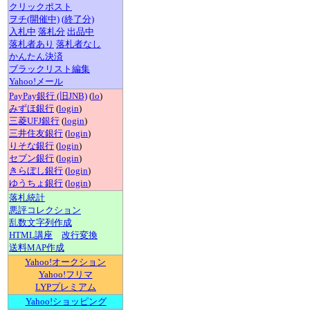
クリックポスト
ヲチ(開催中)
(終了分)
入札中
落札分
出品中
落札者あり
落札者なし
かんたん決済
ブラックリスト編集
Yahoo!メール
PayPay銀行 (旧JNB)
(
lo
)
みずほ銀行
(
login
)
三菱UFJ銀行
(
login
)
三井住友銀行
(
login
)
りそな銀行
(
login
)
セブン銀行
(
login
)
きらぼし銀行
(
login
)
ゆうちょ銀行
(
login
)
落札統計
悪評コレクション
乱数文字列作成
HTML講座
改行変換
送料MAP作成
Yahoo!オークション
Yahoo!フリマ
LYPプレミアム
Yahoo!ショッピング