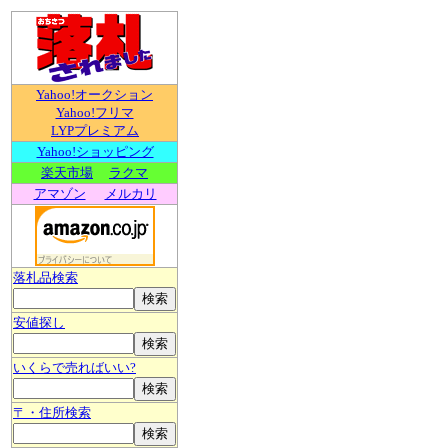
Yahoo!オークション
Yahoo!フリマ
LYPプレミアム
Yahoo!ショッピング
楽天市場
ラクマ
アマゾン
メルカリ
落札品検索
安値探し
いくらで売ればいい?
〒・住所検索