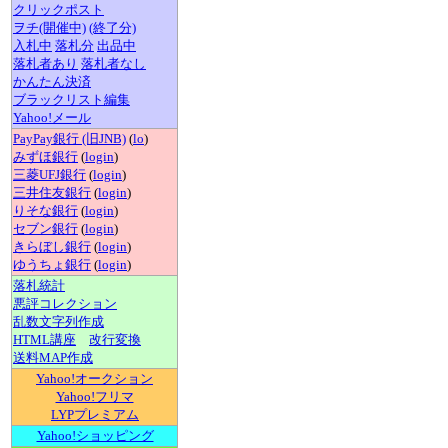
クリックポスト
ヲチ(開催中)
(終了分)
入札中
落札分
出品中
落札者あり
落札者なし
かんたん決済
ブラックリスト編集
Yahoo!メール
PayPay銀行 (旧JNB)
(
lo
)
みずほ銀行
(
login
)
三菱UFJ銀行
(
login
)
三井住友銀行
(
login
)
りそな銀行
(
login
)
セブン銀行
(
login
)
きらぼし銀行
(
login
)
ゆうちょ銀行
(
login
)
落札統計
悪評コレクション
乱数文字列作成
HTML講座
改行変換
送料MAP作成
Yahoo!オークション
Yahoo!フリマ
LYPプレミアム
Yahoo!ショッピング