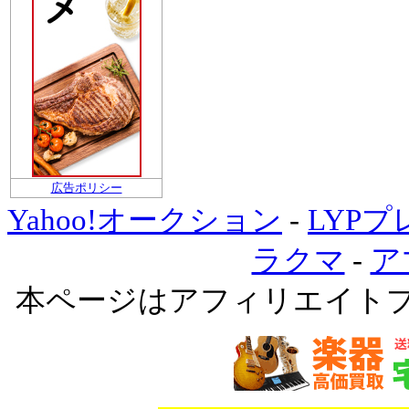
広告ポリシー
Yahoo!オークション
-
LYP
ラクマ
-
ア
本ページはアフィリエイト