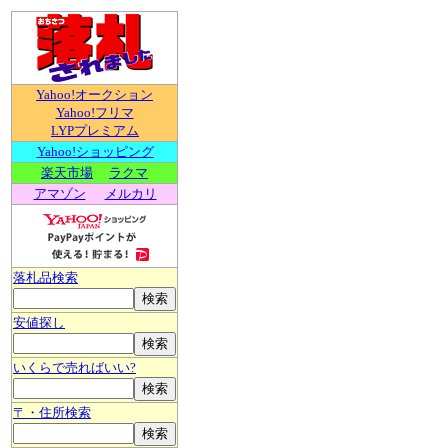
Yahoo!オークション
Yahoo!フリマ
LYPプレミアム
Yahoo!ショッピング
楽天市場
ラクマ
アマゾン
メルカリ
落札品検索
安値探し
いくらで売ればいい?
〒・住所検索