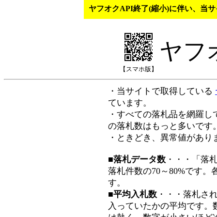
ヤフオクAPI終了(縮小)に伴い、
ヤフ
【スマホ版】
・当サイトで取得している
ています。
・すべての落札品を網羅し
の落札数はもっと多いです
・ときどき、異常値があり
■落札データ数
・・・「落
落札件数の70～80%です
す。
■平均入札数
・・・落札さ
入っていたかの平均です。