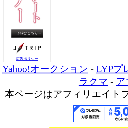
広告ポリシー
Yahoo!オークション
-
LYP
ラクマ
-
ア
本ページはアフィリエイト