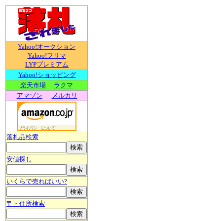
Yahoo!オークション
Yahoo!フリマ
LYPプレミアム
Yahoo!ショッピング
楽天市場
ラクマ
アマゾン
メルカリ
落札品検索
安値探し
いくらで売ればいい?
〒・住所検索