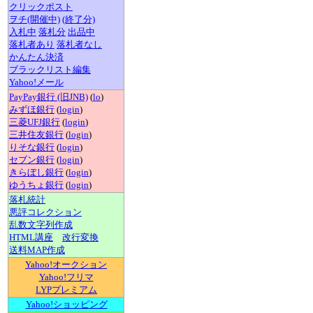
クリックポスト
ヲチ(開催中)
(終了分)
入札中
落札分
出品中
落札者あり
落札者なし
かんたん決済
ブラックリスト編集
Yahoo!メール
PayPay銀行 (旧JNB)
(
lo
)
みずほ銀行
(
login
)
三菱UFJ銀行
(
login
)
三井住友銀行
(
login
)
りそな銀行
(
login
)
セブン銀行
(
login
)
きらぼし銀行
(
login
)
ゆうちょ銀行
(
login
)
落札統計
悪評コレクション
乱数文字列作成
HTML講座
改行変換
送料MAP作成
Yahoo!オークション
Yahoo!フリマ
LYPプレミアム
Yahoo!ショッピング