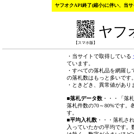
ヤフオクAPI終了(縮小)に伴い、
ヤフ
【スマホ版】
・当サイトで取得している
ています。
・すべての落札品を網羅し
の落札数はもっと多いです
・ときどき、異常値があり
■落札データ数
・・・「落
落札件数の70～80%です
す。
■平均入札数
・・・落札さ
入っていたかの平均です。