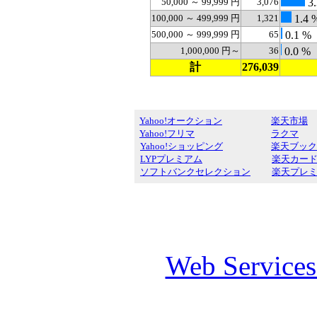
50,000 ～ 99,999 円
3,076
3.
100,000 ～ 499,999 円
1,321
1.4 
500,000 ～ 999,999 円
65
0.1 %
1,000,000 円～
36
0.0 %
計
276,039
Yahoo!オークション
楽天市場
Yahoo!フリマ
ラクマ
Yahoo!ショッピング
楽天ブック
LYPプレミアム
楽天カー
ソフトバンクセレクション
楽天プレ
Web Service