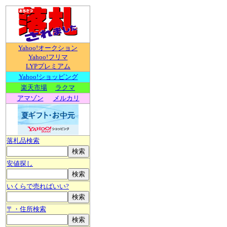
Yahoo!オークション
Yahoo!フリマ
LYPプレミアム
Yahoo!ショッピング
楽天市場
ラクマ
アマゾン
メルカリ
落札品検索
安値探し
いくらで売ればいい?
〒・住所検索