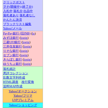
クリックポスト
ヲチ(開催中)
(終了分)
入札中
落札分
出品中
落札者あり
落札者なし
かんたん決済
ブラックリスト編集
Yahoo!メール
PayPay銀行 (旧JNB)
(
lo
)
みずほ銀行
(
login
)
三菱UFJ銀行
(
login
)
三井住友銀行
(
login
)
りそな銀行
(
login
)
セブン銀行
(
login
)
きらぼし銀行
(
login
)
ゆうちょ銀行
(
login
)
落札統計
悪評コレクション
乱数文字列作成
HTML講座
改行変換
送料MAP作成
Yahoo!オークション
Yahoo!フリマ
LYPプレミアム
Yahoo!ショッピング