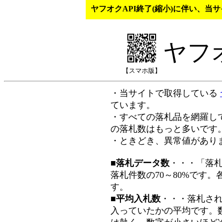
ヤフオクAPI終了(縮小)に伴い、
ヤフ
【スマホ版】
・当サイトで取得している
ています。
・すべての落札品を網羅し
の落札数はもっと多いです
・ときどき、異常値があり
■落札データ数
・・・「落
落札件数の70～80%です
す。
■平均入札数
・・・落札さ
入っていたかの平均です。