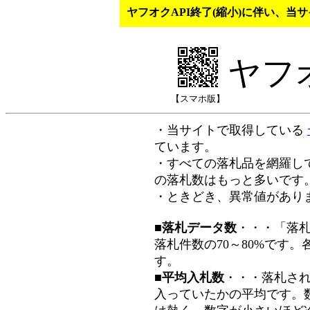
ヤフオクAPI終了(縮小)に伴い、
ヤフ
【スマホ版】
・当サイトで取得している
ています。
・すべての落札品を網羅し
の落札数はもっと多いです
・ときどき、異常値があり
■落札データ数
・・・「落
落札件数の70～80%です
す。
■平均入札数
・・・落札さ
入っていたかの平均です。