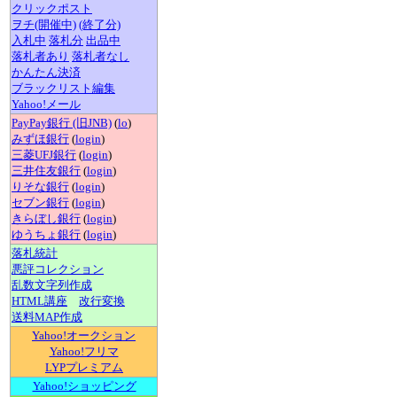
クリックポスト
ヲチ(開催中)
(終了分)
入札中
落札分
出品中
落札者あり
落札者なし
かんたん決済
ブラックリスト編集
Yahoo!メール
PayPay銀行 (旧JNB)
(
lo
)
みずほ銀行
(
login
)
三菱UFJ銀行
(
login
)
三井住友銀行
(
login
)
りそな銀行
(
login
)
セブン銀行
(
login
)
きらぼし銀行
(
login
)
ゆうちょ銀行
(
login
)
落札統計
悪評コレクション
乱数文字列作成
HTML講座
改行変換
送料MAP作成
Yahoo!オークション
Yahoo!フリマ
LYPプレミアム
Yahoo!ショッピング