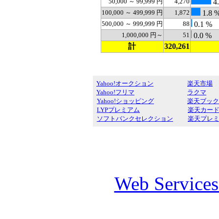
50,000 ～ 99,999 円
4,270
4.
100,000 ～ 499,999 円
1,872
1.8 
500,000 ～ 999,999 円
88
0.1 %
1,000,000 円～
51
0.0 %
計
320,261
Yahoo!オークション
楽天市場
Yahoo!フリマ
ラクマ
Yahoo!ショッピング
楽天ブック
LYPプレミアム
楽天カー
ソフトバンクセレクション
楽天プレ
Web Service