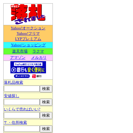
Yahoo!オークション
Yahoo!フリマ
LYPプレミアム
Yahoo!ショッピング
楽天市場
ラクマ
アマゾン
メルカリ
落札品検索
安値探し
いくらで売ればいい?
〒・住所検索