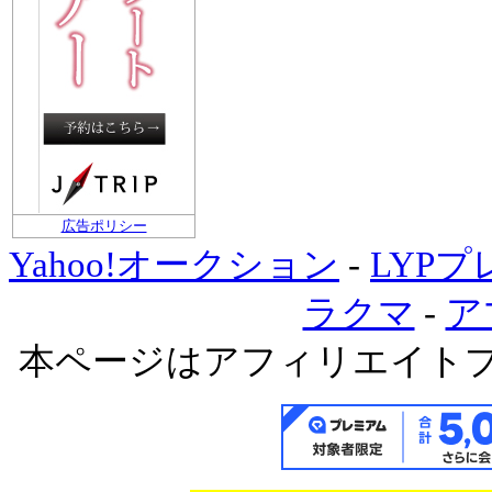
広告ポリシー
Yahoo!オークション
-
LYP
ラクマ
-
ア
本ページはアフィリエイト