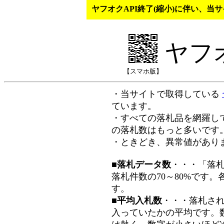
ヤフオクAPI終了(縮小)に伴い、
ヤフ
【スマホ版】
・当サイトで取得している
ています。
・すべての落札品を網羅し
の落札数はもっと多いです
・ときどき、異常値があり
■落札データ数
・・・「落
落札件数の70～80%です
す。
■平均入札数
・・・落札さ
入っていたかの平均です。