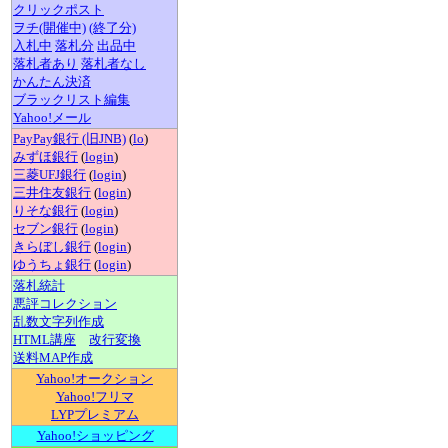
クリックポスト
ヲチ(開催中)
(終了分)
入札中
落札分
出品中
落札者あり
落札者なし
かんたん決済
ブラックリスト編集
Yahoo!メール
PayPay銀行 (旧JNB)
(
lo
)
みずほ銀行
(
login
)
三菱UFJ銀行
(
login
)
三井住友銀行
(
login
)
りそな銀行
(
login
)
セブン銀行
(
login
)
きらぼし銀行
(
login
)
ゆうちょ銀行
(
login
)
落札統計
悪評コレクション
乱数文字列作成
HTML講座
改行変換
送料MAP作成
Yahoo!オークション
Yahoo!フリマ
LYPプレミアム
Yahoo!ショッピング