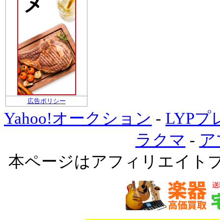
広告ポリシー
Yahoo!オークション
-
LYP
ラクマ
-
ア
本ページはアフィリエイト