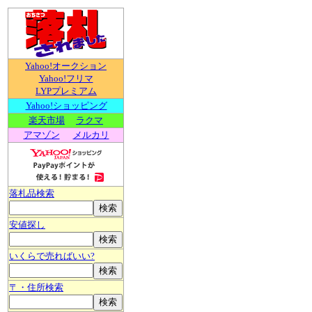
Yahoo!オークション
Yahoo!フリマ
LYPプレミアム
Yahoo!ショッピング
楽天市場
ラクマ
アマゾン
メルカリ
落札品検索
安値探し
いくらで売ればいい?
〒・住所検索