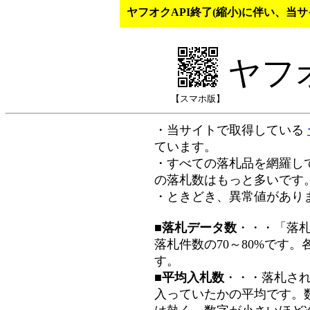
ヤフオクAPI終了(縮小)に伴い、
ヤフ
【スマホ版】
・当サイトで取得している
ています。
・すべての落札品を網羅し
の落札数はもっと多いです
・ときどき、異常値があり
■落札データ数
・・・「落
落札件数の70～80%です
す。
■平均入札数
・・・落札さ
入っていたかの平均です。