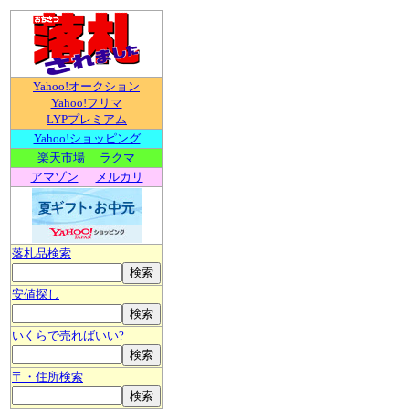
Yahoo!オークション
Yahoo!フリマ
LYPプレミアム
Yahoo!ショッピング
楽天市場
ラクマ
アマゾン
メルカリ
落札品検索
安値探し
いくらで売ればいい?
〒・住所検索