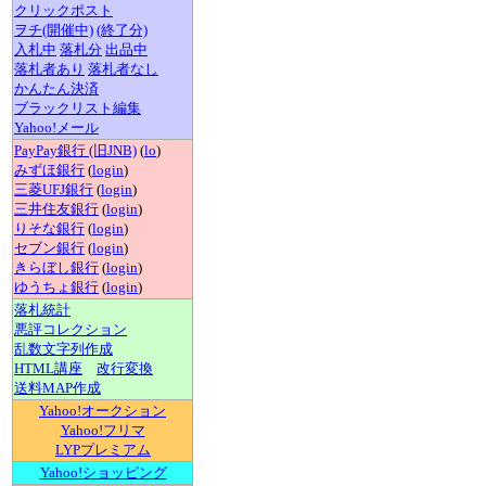
クリックポスト
ヲチ(開催中)
(終了分)
入札中
落札分
出品中
落札者あり
落札者なし
かんたん決済
ブラックリスト編集
Yahoo!メール
PayPay銀行 (旧JNB)
(
lo
)
みずほ銀行
(
login
)
三菱UFJ銀行
(
login
)
三井住友銀行
(
login
)
りそな銀行
(
login
)
セブン銀行
(
login
)
きらぼし銀行
(
login
)
ゆうちょ銀行
(
login
)
落札統計
悪評コレクション
乱数文字列作成
HTML講座
改行変換
送料MAP作成
Yahoo!オークション
Yahoo!フリマ
LYPプレミアム
Yahoo!ショッピング