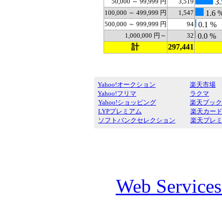
50,000 ～ 99,999 円
3,519
3.
100,000 ～ 499,999 円
1,547
1.6 
500,000 ～ 999,999 円
94
0.1 %
1,000,000 円～
32
0.0 %
計
297,441
Yahoo!オークション
楽天市場
Yahoo!フリマ
ラクマ
Yahoo!ショッピング
楽天ブック
LYPプレミアム
楽天カー
ソフトバンクセレクション
楽天プレ
Web Service