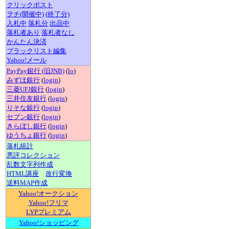
クリックポスト
ヲチ(開催中)
(終了分)
入札中
落札分
出品中
落札者あり
落札者なし
かんたん決済
ブラックリスト編集
Yahoo!メール
PayPay銀行 (旧JNB)
(
lo
)
みずほ銀行
(
login
)
三菱UFJ銀行
(
login
)
三井住友銀行
(
login
)
りそな銀行
(
login
)
セブン銀行
(
login
)
きらぼし銀行
(
login
)
ゆうちょ銀行
(
login
)
落札統計
悪評コレクション
乱数文字列作成
HTML講座
改行変換
送料MAP作成
Yahoo!オークション
Yahoo!フリマ
LYPプレミアム
Yahoo!ショッピング