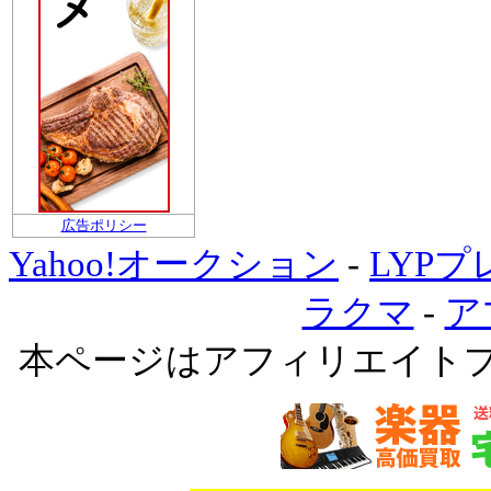
広告ポリシー
Yahoo!オークション
-
LYP
ラクマ
-
ア
本ページはアフィリエイト