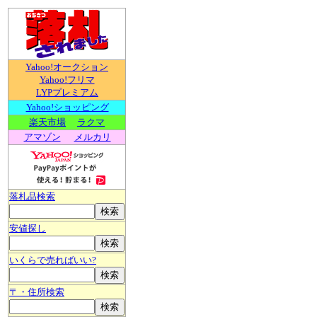
Yahoo!オークション
Yahoo!フリマ
LYPプレミアム
Yahoo!ショッピング
楽天市場
ラクマ
アマゾン
メルカリ
落札品検索
安値探し
いくらで売ればいい?
〒・住所検索