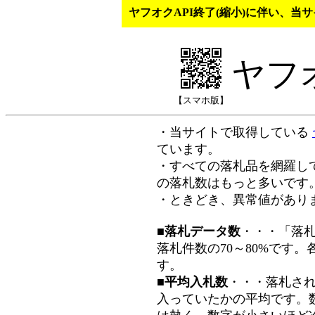
ヤフオクAPI終了(縮小)に伴い、
ヤフ
【スマホ版】
・当サイトで取得している
ています。
・すべての落札品を網羅し
の落札数はもっと多いです
・ときどき、異常値があり
■落札データ数
・・・「落
落札件数の70～80%です
す。
■平均入札数
・・・落札さ
入っていたかの平均です。