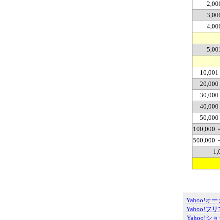
2,00
3,00
4,00
5,00
10,001
20,000
30,000
40,000
50,000
100,000 
500,000 
1,
Yahoo!オ
Yahoo!フ
Yahoo!