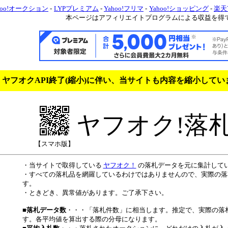
hoo!オークション
-
LYPプレミアム
-
Yahoo!フリマ
-
Yahoo!ショッピング
-
楽天
本ページはアフィリエイトプログラムによる収益を得
ヤフオクAPI終了(縮小)に伴い、当サイトも内容を縮小して
ヤフオク!落
【スマホ版】
・当サイトで取得している
ヤフオク！
の落札データを元に集計して
・すべての落札品を網羅しているわけではありませんので、実際の落
す。
・ときどき、異常値があります。ご了承下さい。
■落札データ数
・・・「落札件数」に相当します。推定で、実際の落札
す。各平均値を算出する際の分母になります。