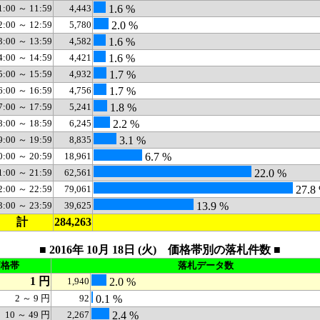
1:00 ～ 11:59
4,443
1.6 %
2:00 ～ 12:59
5,780
2.0 %
3:00 ～ 13:59
4,582
1.6 %
4:00 ～ 14:59
4,421
1.6 %
5:00 ～ 15:59
4,932
1.7 %
6:00 ～ 16:59
4,756
1.7 %
7:00 ～ 17:59
5,241
1.8 %
8:00 ～ 18:59
6,245
2.2 %
9:00 ～ 19:59
8,835
3.1 %
0:00 ～ 20:59
18,961
6.7 %
1:00 ～ 21:59
62,561
22.0 %
2:00 ～ 22:59
79,061
27.8
3:00 ～ 23:59
39,625
13.9 %
計
284,263
■ 2016年 10月 18日 (火) 価格帯別の落札件数 ■
価格帯
落札データ数
1 円
1,940
2.0 %
2 ～ 9 円
92
0.1 %
10 ～ 49 円
2,267
2.4 %