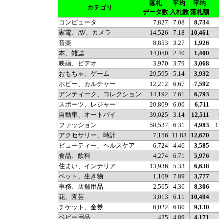
落札
平均
平均
カテゴリ
データ数
入札数
落札額
コンピュータ
7,827
7.08
8,734
家電、AV、カメラ
14,526
7.18
10,461
音楽
8,853
3.27
1,926
本、雑誌
14,050
2.40
1,400
映画、ビデオ
3,970
3.79
3,068
おもちゃ、ゲーム
29,595
5.14
3,932
ホビー、カルチャー
12,212
6.67
7,592
アンティーク、コレクション
14,192
7.61
6,793
スポーツ、レジャー
20,809
6.00
6,711
自動車、オートバイ
39,025
3.14
12,511
ファッション
58,537
6.31
4,983
1
アクセサリー、時計
7,156
11.83
12,670
ビューティー、ヘルスケア
6,724
4.46
3,585
食品、飲料
4,274
6.71
5,976
住まい、インテリア
13,936
5.33
6,638
ペット、生き物
1,109
7.89
3,777
事務、店舗用品
2,565
4.36
8,306
花、園芸
3,013
6.11
10,494
チケット、金券
6,022
6.80
9,130
ベビー用品
425
4.89
4,171