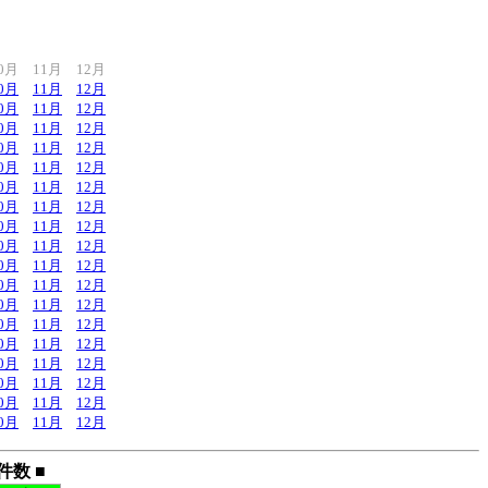
0月
11月
12月
0月
11月
12月
0月
11月
12月
0月
11月
12月
0月
11月
12月
0月
11月
12月
0月
11月
12月
0月
11月
12月
0月
11月
12月
0月
11月
12月
0月
11月
12月
0月
11月
12月
0月
11月
12月
0月
11月
12月
0月
11月
12月
0月
11月
12月
0月
11月
12月
0月
11月
12月
0月
11月
12月
件数 ■