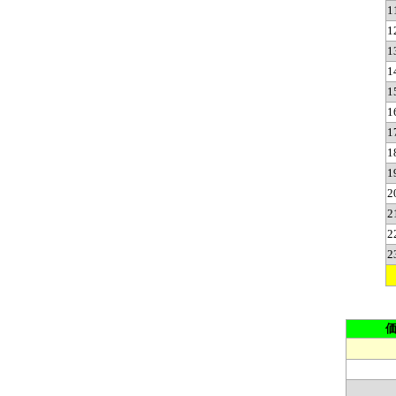
1
1
1
1
1
1
1
1
1
2
2
2
2