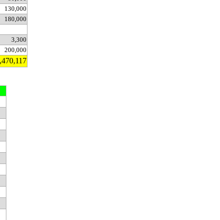
130,000
180,000
3,300
200,000
,470,117