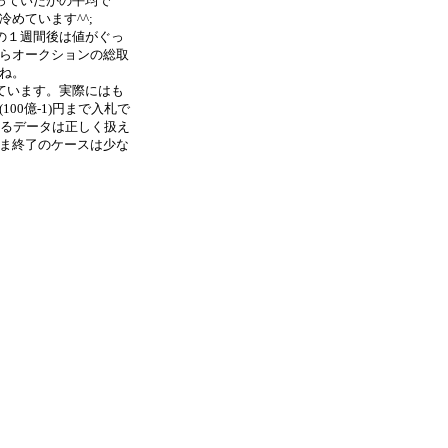
っていたかの平均で
めています^^;
の１週間後は値がぐっ
らオークションの総取
ね。
ています。実際にはも
00億-1)円まで入札で
えるデータは正しく扱え
ま終了のケースは少な