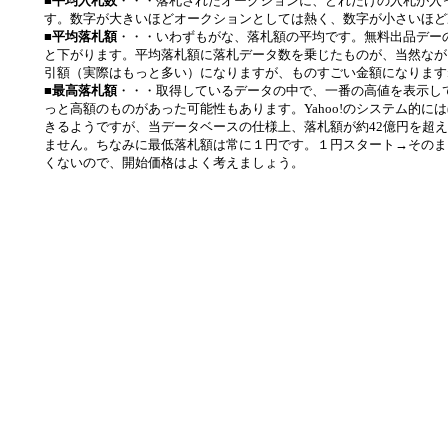
■平均入札数
・・・落札されたオークションに、どれだけの入札が入
す。数字が大きいほどオークションとしては熱く、数字が小さいほど冷
■平均落札額
・・・いわずもがな、落札額の平均です。無料出品デー
と下がります。平均落札額に落札データ数を乗じたものが、当然なが
引額（実際はもっと多い）になりますが、ものすごい金額になります
■最高落札額
・・・取得しているデータの中で、一番の高値を表示し
っと高額のものがあった可能性もあります。Yahoo!のシステム的には(1
きるようですが、当データベースの仕様上、落札額が約42億円を超
ません。ちなみに最低落札額は常に１円です。１円スタート→そのま
くないので、開始価格はよく考えましょう。