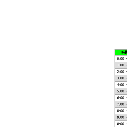
時
0:00 
1:00 
2:00 
3:00 
4:00 
5:00 
6:00 
7:00 
8:00 
9:00 
10:00 