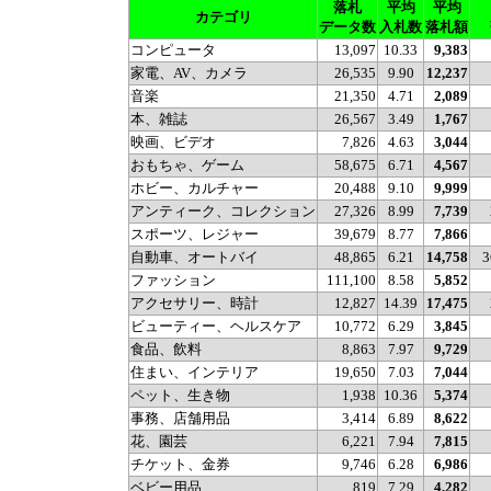
落札
平均
平均
カテゴリ
データ数
入札数
落札額
コンピュータ
13,097
10.33
9,383
家電、AV、カメラ
26,535
9.90
12,237
音楽
21,350
4.71
2,089
本、雑誌
26,567
3.49
1,767
映画、ビデオ
7,826
4.63
3,044
おもちゃ、ゲーム
58,675
6.71
4,567
ホビー、カルチャー
20,488
9.10
9,999
アンティーク、コレクション
27,326
8.99
7,739
スポーツ、レジャー
39,679
8.77
7,866
自動車、オートバイ
48,865
6.21
14,758
3
ファッション
111,100
8.58
5,852
アクセサリー、時計
12,827
14.39
17,475
ビューティー、ヘルスケア
10,772
6.29
3,845
食品、飲料
8,863
7.97
9,729
住まい、インテリア
19,650
7.03
7,044
ペット、生き物
1,938
10.36
5,374
事務、店舗用品
3,414
6.89
8,622
花、園芸
6,221
7.94
7,815
チケット、金券
9,746
6.28
6,986
ベビー用品
819
7.29
4,282