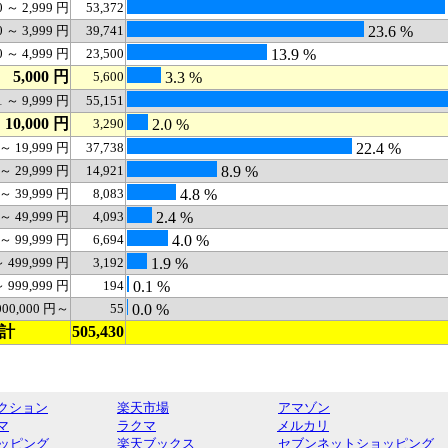
0 ～ 2,999 円
53,372
0 ～ 3,999 円
39,741
23.6 %
0 ～ 4,999 円
23,500
13.9 %
5,000 円
5,600
3.3 %
1 ～ 9,999 円
55,151
10,000 円
3,290
2.0 %
 ～ 19,999 円
37,738
22.4 %
 ～ 29,999 円
14,921
8.9 %
 ～ 39,999 円
8,083
4.8 %
 ～ 49,999 円
4,093
2.4 %
 ～ 99,999 円
6,694
4.0 %
～ 499,999 円
3,192
1.9 %
～ 999,999 円
194
0.1 %
000,000 円～
55
0.0 %
計
505,430
ークション
楽天市場
アマゾン
リマ
ラクマ
メルカリ
ショッピング
楽天ブックス
セブンネットショッピング