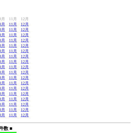
0月
11月
12月
0月
11月
12月
0月
11月
12月
0月
11月
12月
0月
11月
12月
0月
11月
12月
0月
11月
12月
0月
11月
12月
0月
11月
12月
0月
11月
12月
0月
11月
12月
0月
11月
12月
0月
11月
12月
0月
11月
12月
0月
11月
12月
0月
11月
12月
0月
11月
12月
0月
11月
12月
0月
11月
12月
件数 ■