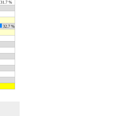
31.7 %
32.7 %