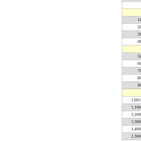
1
2
3
4
5
6
7
8
9
1,00
1,10
1,20
1,30
1,40
1,50