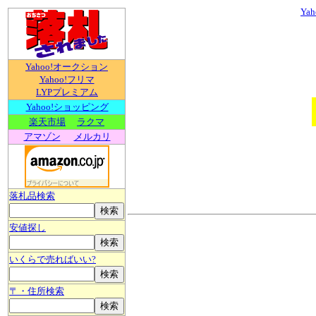
Ya
Yahoo!オークション
Yahoo!フリマ
LYPプレミアム
Yahoo!ショッピング
楽天市場
ラクマ
アマゾン
メルカリ
落札品検索
安値探し
いくらで売ればいい?
〒・住所検索