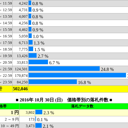
～ 11:59
4,242
0.8 %
～ 12:59
4,731
0.9 %
～ 13:59
4,007
0.8 %
～ 14:59
4,256
0.8 %
～ 15:59
4,462
0.9 %
～ 16:59
5,059
1.0 %
～ 17:59
6,713
1.3 %
～ 18:59
7,775
1.5 %
～ 19:59
13,426
2.7 %
～ 20:59
33,813
6.7 %
～ 21:59
124,501
24.8 %
～ 22:59
170,874
～ 23:59
84,250
16.8 %
計
502,046
■ 2016年 10月 30日 (日) 価格帯別の落札件数 ■
格帯
落札データ数
1 円
3,802
2.3 %
2 ～ 9 円
173
0.1 %
10 ～ 49 円
3,473
2.1 %