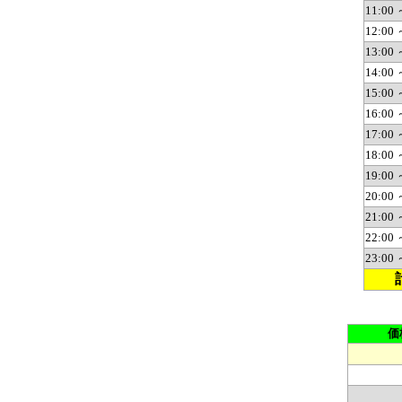
11:00 
12:00 
13:00 
14:00 
15:00 
16:00 
17:00 
18:00 
19:00 
20:00 
21:00 
22:00 
23:00 
価