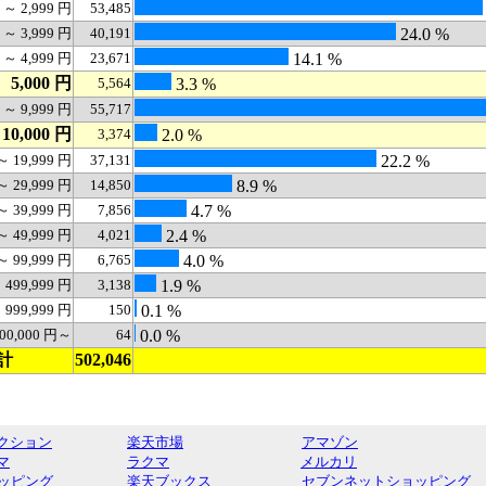
0 ～ 2,999 円
53,485
0 ～ 3,999 円
40,191
24.0 %
0 ～ 4,999 円
23,671
14.1 %
5,000 円
5,564
3.3 %
1 ～ 9,999 円
55,717
10,000 円
3,374
2.0 %
 ～ 19,999 円
37,131
22.2 %
 ～ 29,999 円
14,850
8.9 %
 ～ 39,999 円
7,856
4.7 %
 ～ 49,999 円
4,021
2.4 %
 ～ 99,999 円
6,765
4.0 %
～ 499,999 円
3,138
1.9 %
～ 999,999 円
150
0.1 %
000,000 円～
64
0.0 %
計
502,046
ークション
楽天市場
アマゾン
リマ
ラクマ
メルカリ
ショッピング
楽天ブックス
セブンネットショッピング