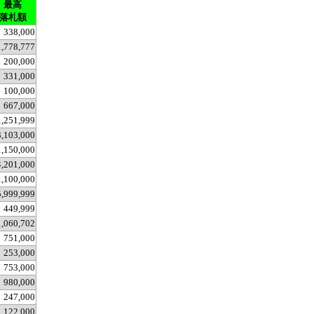
最高
落札額
338,000
1,778,777
200,000
331,000
100,000
667,000
1,251,999
3,103,000
1,150,000
4,201,000
1,100,000
5,999,999
449,999
1,060,702
751,000
253,000
753,000
980,000
247,000
122,000