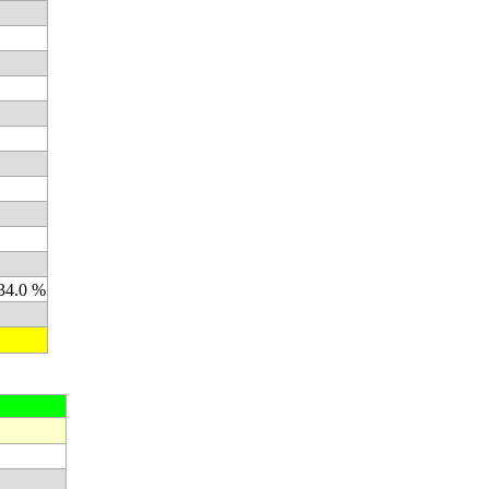
34.0 %