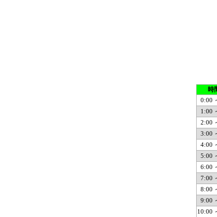
時
0:00 
1:00 
2:00 
3:00 
4:00 
5:00 
6:00 
7:00 
8:00 
9:00 
10:00 