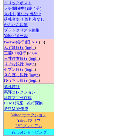
クリックポスト
ヲチ(開催中)
(終了分)
入札中
落札分
出品中
落札者あり
落札者なし
かんたん決済
ブラックリスト編集
Yahoo!メール
PayPay銀行 (旧JNB)
(
lo
)
みずほ銀行
(
login
)
三菱UFJ銀行
(
login
)
三井住友銀行
(
login
)
りそな銀行
(
login
)
セブン銀行
(
login
)
きらぼし銀行
(
login
)
ゆうちょ銀行
(
login
)
落札統計
悪評コレクション
乱数文字列作成
HTML講座
改行変換
送料MAP作成
Yahoo!オークション
Yahoo!フリマ
LYPプレミアム
Yahoo!ショッピング