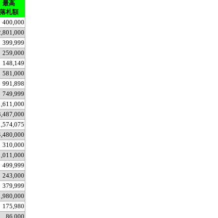
最高
落札額
400,000
2,801,000
399,999
259,000
148,149
581,000
991,898
749,999
1,611,000
3,487,000
1,574,075
4,480,000
310,000
1,011,000
499,999
243,000
379,999
1,980,000
175,980
86,000