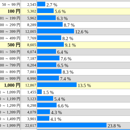
50 ～ 99 円
2,545
2.7 %
100 円
5,302
5.6 %
01 ～ 199 円
5,962
6.3 %
00 ～ 299 円
8,289
8.7 %
00 ～ 399 円
12,005
12.6 %
00 ～ 499 円
7,769
8.2 %
500 円
8,605
9.1 %
01 ～ 599 円
6,074
6.4 %
00 ～ 699 円
7,187
7.6 %
00 ～ 799 円
6,204
6.5 %
00 ～ 899 円
7,881
8.3 %
00 ～ 999 円
6,990
7.4 %
1,000 円
12,867
13.5 %
1 ～ 1,099 円
1,455
1.5 %
0 ～ 1,199 円
5,123
5.4 %
0 ～ 1,299 円
6,298
6.6 %
0 ～ 1,399 円
4,079
4.3 %
0 ～ 1,499 円
3,901
4.1 %
0 ～ 1,999 円
22,617
23.8 %