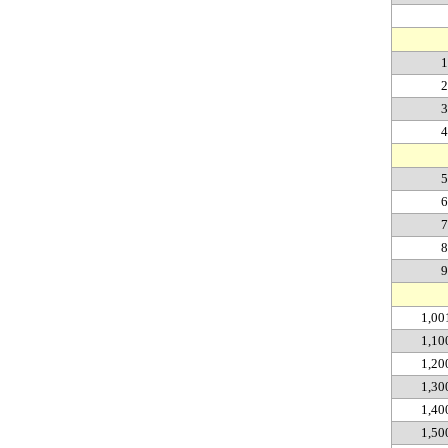
1
2
3
4
5
6
7
8
9
1,00
1,10
1,20
1,30
1,40
1,50