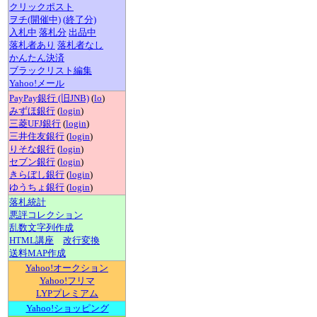
クリックポスト
ヲチ(開催中)
(終了分)
入札中
落札分
出品中
落札者あり
落札者なし
かんたん決済
ブラックリスト編集
Yahoo!メール
PayPay銀行 (旧JNB)
(
lo
)
みずほ銀行
(
login
)
三菱UFJ銀行
(
login
)
三井住友銀行
(
login
)
りそな銀行
(
login
)
セブン銀行
(
login
)
きらぼし銀行
(
login
)
ゆうちょ銀行
(
login
)
落札統計
悪評コレクション
乱数文字列作成
HTML講座
改行変換
送料MAP作成
Yahoo!オークション
Yahoo!フリマ
LYPプレミアム
Yahoo!ショッピング