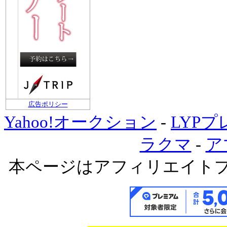
広告ポリシー
Yahoo!オークション
-
LYP
ラクマ
-
ア
本ページはアフィリエイト