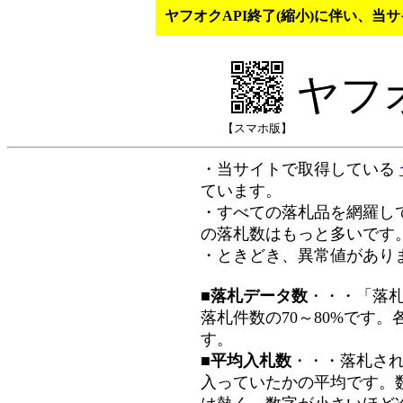
ヤフオクAPI終了(縮小)に伴い、
ヤフ
【スマホ版】
・当サイトで取得している
ています。
・すべての落札品を網羅し
の落札数はもっと多いです
・ときどき、異常値があり
■落札データ数
・・・「落
落札件数の70～80%です
す。
■平均入札数
・・・落札さ
入っていたかの平均です。