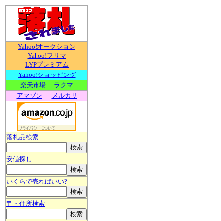
Yahoo!オークション
Yahoo!フリマ
LYPプレミアム
Yahoo!ショッピング
楽天市場
ラクマ
アマゾン
メルカリ
落札品検索
安値探し
いくらで売ればいい?
〒・住所検索