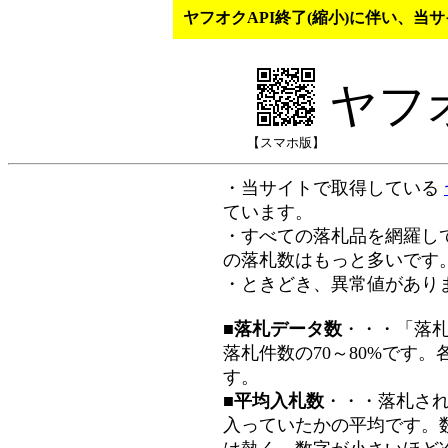
ヤフオクAPI終了(縮小)に伴い、
ヤフ
【スマホ版】
・当サイトで取得している
ています。
・すべての落札品を網羅し
の落札数はもっと多いです
・ときどき、異常値があり
■落札データ数
・・・「落
落札件数の70～80%です
す。
■平均入札数
・・・落札さ
入っていたかの平均です。