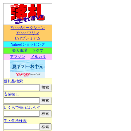
Yahoo!オークション
Yahoo!フリマ
LYPプレミアム
Yahoo!ショッピング
楽天市場
ラクマ
アマゾン
メルカリ
落札品検索
安値探し
いくらで売ればいい?
〒・住所検索