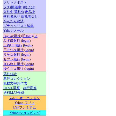
クリックポスト
ヲチ(開催中)
(終了分)
入札中
落札分
出品中
落札者あり
落札者なし
かんたん決済
ブラックリスト編集
Yahoo!メール
PayPay銀行 (旧JNB)
(
lo
)
みずほ銀行
(
login
)
三菱UFJ銀行
(
login
)
三井住友銀行
(
login
)
りそな銀行
(
login
)
セブン銀行
(
login
)
きらぼし銀行
(
login
)
ゆうちょ銀行
(
login
)
落札統計
悪評コレクション
乱数文字列作成
HTML講座
改行変換
送料MAP作成
Yahoo!オークション
Yahoo!フリマ
LYPプレミアム
Yahoo!ショッピング