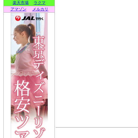
楽天市場
ラクマ
アマゾン
メルカリ