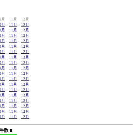
0月
11月
12月
0月
11月
12月
0月
11月
12月
0月
11月
12月
0月
11月
12月
0月
11月
12月
0月
11月
12月
0月
11月
12月
0月
11月
12月
0月
11月
12月
0月
11月
12月
0月
11月
12月
0月
11月
12月
0月
11月
12月
0月
11月
12月
0月
11月
12月
0月
11月
12月
0月
11月
12月
0月
11月
12月
件数 ■