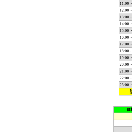
11:00 
12:00 
13:00 
14:00 
15:00 
16:00 
17:00 
18:00 
19:00 
20:00 
21:00 
22:00 
23:00 
価