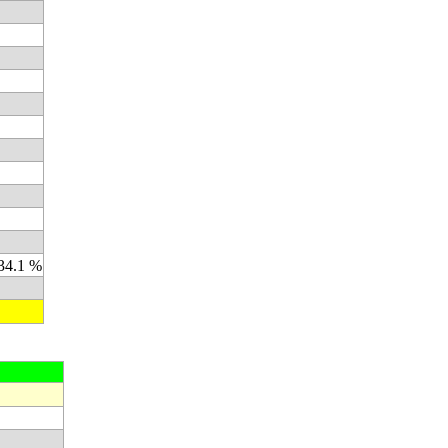
34.1 %