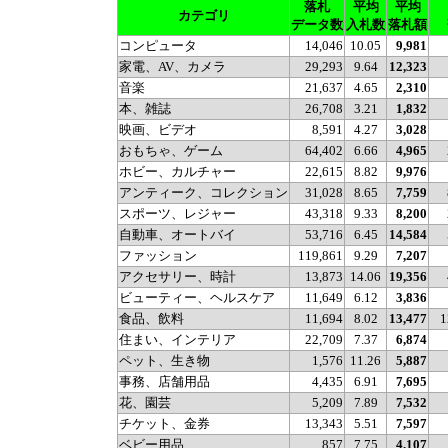
落札
平均
平均
カテゴリ
データ数
入札数
落札額
コンピュータ
14,046
10.05
9,981
家電、AV、カメラ
29,293
9.64
12,323
音楽
21,637
4.65
2,310
本、雑誌
26,708
3.21
1,832
映画、ビデオ
8,591
4.27
3,028
おもちゃ、ゲーム
64,402
6.66
4,965
ホビー、カルチャー
22,615
8.82
9,976
アンティーク、コレクション
31,028
8.65
7,759
スポーツ、レジャー
43,318
9.33
8,200
自動車、オートバイ
53,716
6.45
14,584
ファッション
119,861
9.29
7,207
アクセサリー、時計
13,873
14.06
19,356
ビューティー、ヘルスケア
11,649
6.12
3,836
食品、飲料
11,694
8.02
13,477
1
住まい、インテリア
22,709
7.37
6,874
ペット、生き物
1,576
11.26
5,887
事務、店舗用品
4,435
6.91
7,695
花、園芸
5,209
7.89
7,532
チケット、金券
13,343
5.51
7,597
ベビー用品
857
7.75
4,107