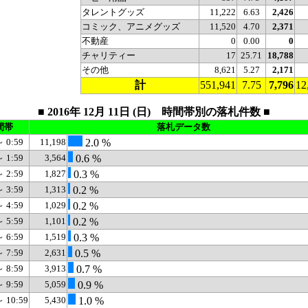
タレントグッズ
11,222
6.63
2,426
コミック、アニメグッズ
11,520
4.70
2,371
不動産
0
0.00
0
チャリティー
17
25.71
18,788
その他
8,621
5.27
2,171
計
551,941
7.75
7,796
12
■ 2016年 12月 11日 (日) 時間帯別の落札件数 ■
間帯
落札データ数
～ 0:59
11,198
2.0 %
～ 1:59
3,564
0.6 %
～ 2:59
1,827
0.3 %
～ 3:59
1,313
0.2 %
～ 4:59
1,029
0.2 %
～ 5:59
1,101
0.2 %
～ 6:59
1,519
0.3 %
～ 7:59
2,631
0.5 %
～ 8:59
3,913
0.7 %
～ 9:59
5,059
0.9 %
～ 10:59
5,430
1.0 %