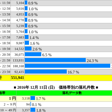
～ 11:59
5,104
0.9 %
～ 12:59
5,616
1.0 %
～ 13:59
4,953
0.9 %
～ 14:59
4,770
0.9 %
～ 15:59
5,239
0.9 %
～ 16:59
5,764
1.0 %
～ 17:59
7,683
1.4 %
～ 18:59
9,087
1.6 %
～ 19:59
14,532
2.6 %
～ 20:59
36,075
6.5 %
～ 21:59
133,931
24.3 %
～ 22:59
188,168
～ 23:59
92,435
16.7 %
計
551,941
■ 2016年 12月 11日 (日) 価格帯別の落札件数 ■
格帯
落札データ数
1 円
3,118
1.7 %
2 ～ 9 円
94
0.1 %
10 ～ 49 円
3,357
1.8 %