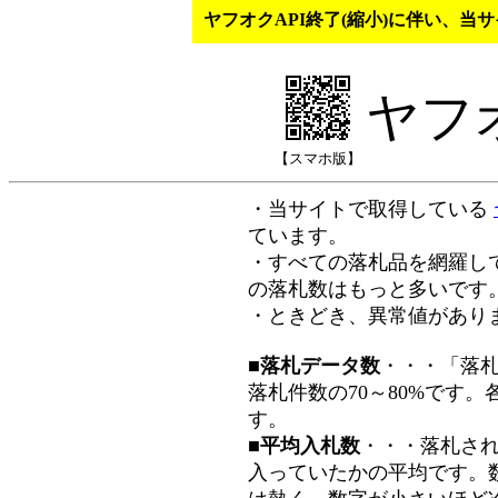
ヤフオクAPI終了(縮小)に伴い、
ヤフ
【スマホ版】
・当サイトで取得している
ています。
・すべての落札品を網羅し
の落札数はもっと多いです
・ときどき、異常値があり
■落札データ数
・・・「落
落札件数の70～80%です
す。
■平均入札数
・・・落札さ
入っていたかの平均です。