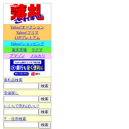
Yahoo!オークション
Yahoo!フリマ
LYPプレミアム
Yahoo!ショッピング
楽天市場
ラクマ
アマゾン
メルカリ
落札品検索
安値探し
いくらで売ればいい?
〒・住所検索