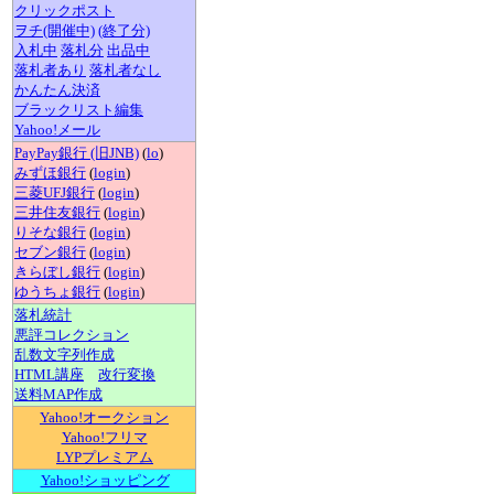
クリックポスト
ヲチ(開催中)
(終了分)
入札中
落札分
出品中
落札者あり
落札者なし
かんたん決済
ブラックリスト編集
Yahoo!メール
PayPay銀行 (旧JNB)
(
lo
)
みずほ銀行
(
login
)
三菱UFJ銀行
(
login
)
三井住友銀行
(
login
)
りそな銀行
(
login
)
セブン銀行
(
login
)
きらぼし銀行
(
login
)
ゆうちょ銀行
(
login
)
落札統計
悪評コレクション
乱数文字列作成
HTML講座
改行変換
送料MAP作成
Yahoo!オークション
Yahoo!フリマ
LYPプレミアム
Yahoo!ショッピング