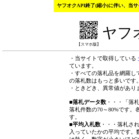
ヤフオクAPI終了(縮小)に伴い、
ヤフ
【スマホ版】
・当サイトで取得している
ています。
・すべての落札品を網羅し
の落札数はもっと多いです
・ときどき、異常値があり
■落札データ数
・・・「落
落札件数の70～80%です
す。
■平均入札数
・・・落札さ
入っていたかの平均です。