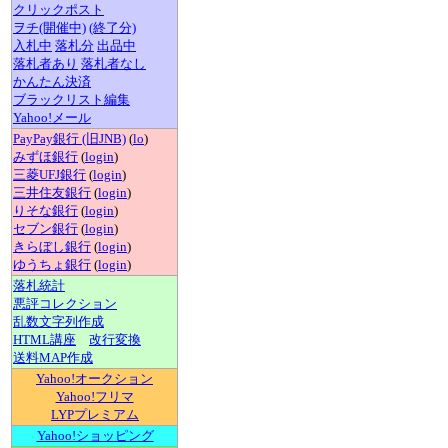
クリックポスト
ヲチ(開催中)
(終了分)
入札中
落札分
出品中
落札者あり
落札者なし
かんたん決済
ブラックリスト編集
Yahoo!メール
PayPay銀行 (旧JNB)
(
lo
)
みずほ銀行
(
login
)
三菱UFJ銀行
(
login
)
三井住友銀行
(
login
)
りそな銀行
(
login
)
セブン銀行
(
login
)
きらぼし銀行
(
login
)
ゆうちょ銀行
(
login
)
落札統計
悪評コレクション
乱数文字列作成
HTML講座
改行変換
送料MAP作成
Yahoo!オークション
Yahoo!フリマ
LYPプレミアム
Yahoo!ショッピング