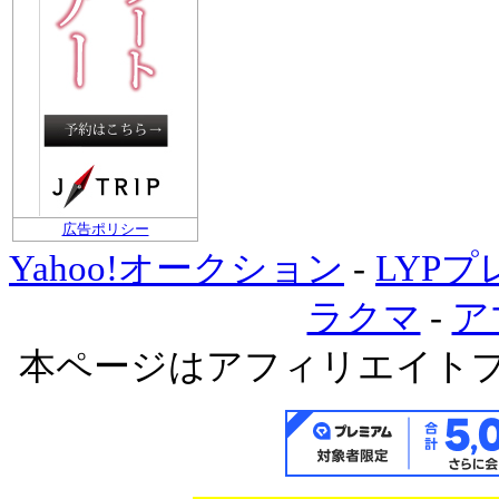
広告ポリシー
Yahoo!オークション
-
LYP
ラクマ
-
ア
本ページはアフィリエイト