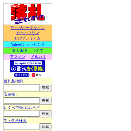
Yahoo!オークション
Yahoo!フリマ
LYPプレミアム
Yahoo!ショッピング
楽天市場
ラクマ
アマゾン
メルカリ
落札品検索
安値探し
いくらで売ればいい?
〒・住所検索