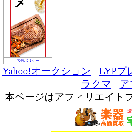
広告ポリシー
Yahoo!オークション
-
LYP
ラクマ
-
ア
本ページはアフィリエイト