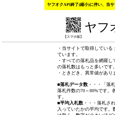
ヤフオクAPI終了(縮小)に伴い、
ヤフ
【スマホ版】
・当サイトで取得している
ています。
・すべての落札品を網羅し
の落札数はもっと多いです
・ときどき、異常値があり
■落札データ数
・・・「落
落札件数の70～80%です
す。
■平均入札数
・・・落札さ
入っていたかの平均です。