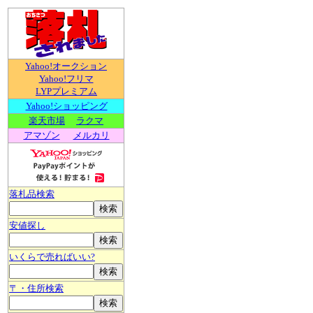
Yahoo!オークション
Yahoo!フリマ
LYPプレミアム
Yahoo!ショッピング
楽天市場
ラクマ
アマゾン
メルカリ
落札品検索
安値探し
いくらで売ればいい?
〒・住所検索