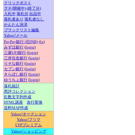
クリックポスト
ヲチ(開催中)
(終了分)
入札中
落札分
出品中
落札者あり
落札者なし
かんたん決済
ブラックリスト編集
Yahoo!メール
PayPay銀行 (旧JNB)
(
lo
)
みずほ銀行
(
login
)
三菱UFJ銀行
(
login
)
三井住友銀行
(
login
)
りそな銀行
(
login
)
セブン銀行
(
login
)
きらぼし銀行
(
login
)
ゆうちょ銀行
(
login
)
落札統計
悪評コレクション
乱数文字列作成
HTML講座
改行変換
送料MAP作成
Yahoo!オークション
Yahoo!フリマ
LYPプレミアム
Yahoo!ショッピング