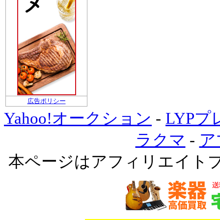
広告ポリシー
Yahoo!オークション
-
LYP
ラクマ
-
ア
本ページはアフィリエイト