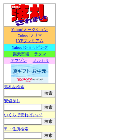
Yahoo!オークション
Yahoo!フリマ
LYPプレミアム
Yahoo!ショッピング
楽天市場
ラクマ
アマゾン
メルカリ
落札品検索
安値探し
いくらで売ればいい?
〒・住所検索