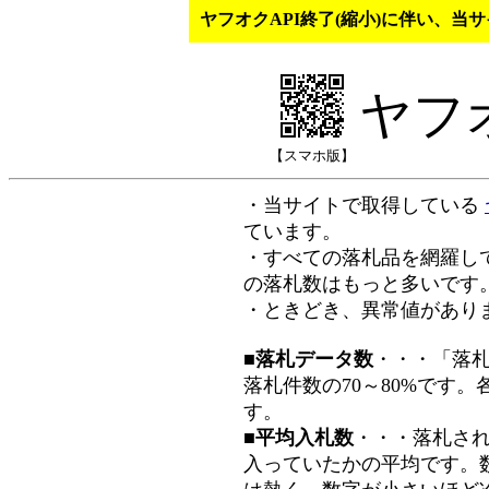
ヤフオクAPI終了(縮小)に伴い、
ヤフ
【スマホ版】
・当サイトで取得している
ています。
・すべての落札品を網羅し
の落札数はもっと多いです
・ときどき、異常値があり
■落札データ数
・・・「落
落札件数の70～80%です
す。
■平均入札数
・・・落札さ
入っていたかの平均です。