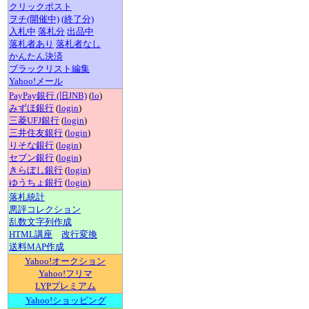
クリックポスト
ヲチ(開催中)
(終了分)
入札中
落札分
出品中
落札者あり
落札者なし
かんたん決済
ブラックリスト編集
Yahoo!メール
PayPay銀行 (旧JNB)
(
lo
)
みずほ銀行
(
login
)
三菱UFJ銀行
(
login
)
三井住友銀行
(
login
)
りそな銀行
(
login
)
セブン銀行
(
login
)
きらぼし銀行
(
login
)
ゆうちょ銀行
(
login
)
落札統計
悪評コレクション
乱数文字列作成
HTML講座
改行変換
送料MAP作成
Yahoo!オークション
Yahoo!フリマ
LYPプレミアム
Yahoo!ショッピング