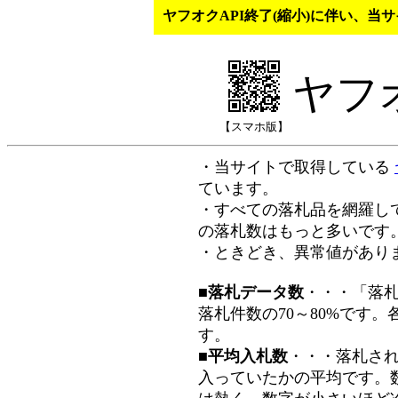
ヤフオクAPI終了(縮小)に伴い、
ヤフ
【スマホ版】
・当サイトで取得している
ています。
・すべての落札品を網羅し
の落札数はもっと多いです
・ときどき、異常値があり
■落札データ数
・・・「落
落札件数の70～80%です
す。
■平均入札数
・・・落札さ
入っていたかの平均です。