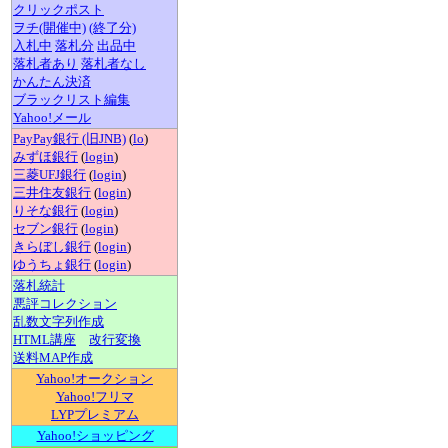
クリックポスト
ヲチ(開催中)
(終了分)
入札中
落札分
出品中
落札者あり
落札者なし
かんたん決済
ブラックリスト編集
Yahoo!メール
PayPay銀行 (旧JNB)
(
lo
)
みずほ銀行
(
login
)
三菱UFJ銀行
(
login
)
三井住友銀行
(
login
)
りそな銀行
(
login
)
セブン銀行
(
login
)
きらぼし銀行
(
login
)
ゆうちょ銀行
(
login
)
落札統計
悪評コレクション
乱数文字列作成
HTML講座
改行変換
送料MAP作成
Yahoo!オークション
Yahoo!フリマ
LYPプレミアム
Yahoo!ショッピング