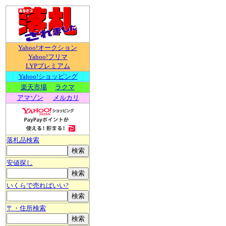
Yahoo!オークション
Yahoo!フリマ
LYPプレミアム
Yahoo!ショッピング
楽天市場
ラクマ
アマゾン
メルカリ
落札品検索
安値探し
いくらで売ればいい?
〒・住所検索