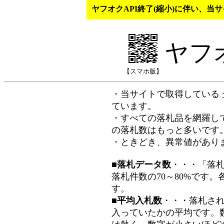
ヤフオクAPI終了(縮小)に伴い、
ヤフ
【スマホ版】
・当サイトで取得している
ています。
・すべての落札品を網羅し
の落札数はもっと多いです
・ときどき、異常値があり
■落札データ数
・・・「落
落札件数の70～80%です
す。
■平均入札数
・・・落札さ
入っていたかの平均です。