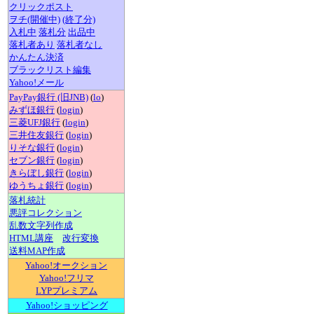
クリックポスト
ヲチ(開催中)
(終了分)
入札中
落札分
出品中
落札者あり
落札者なし
かんたん決済
ブラックリスト編集
Yahoo!メール
PayPay銀行 (旧JNB)
(
lo
)
みずほ銀行
(
login
)
三菱UFJ銀行
(
login
)
三井住友銀行
(
login
)
りそな銀行
(
login
)
セブン銀行
(
login
)
きらぼし銀行
(
login
)
ゆうちょ銀行
(
login
)
落札統計
悪評コレクション
乱数文字列作成
HTML講座
改行変換
送料MAP作成
Yahoo!オークション
Yahoo!フリマ
LYPプレミアム
Yahoo!ショッピング