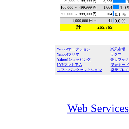
50,000 ～ 99,999 円
3,725
4
100,000 ～ 499,999 円
1,664
1.9 
500,000 ～ 999,999 円
104
0.1 %
1,000,000 円～
41
0.0 %
計
265,765
Yahoo!オークション
楽天市場
Yahoo!フリマ
ラクマ
Yahoo!ショッピング
楽天ブック
LYPプレミアム
楽天カー
ソフトバンクセレクション
楽天プレ
Web Service