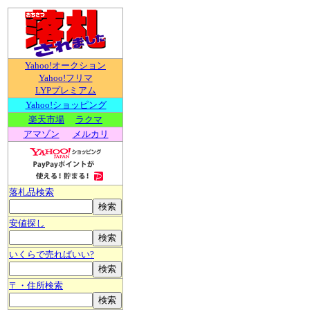
Yahoo!オークション
Yahoo!フリマ
LYPプレミアム
Yahoo!ショッピング
楽天市場
ラクマ
アマゾン
メルカリ
落札品検索
安値探し
いくらで売ればいい?
〒・住所検索