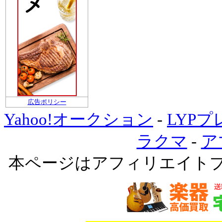
広告ポリシー
Yahoo!オークション
-
LYP
ラクマ
-
ア
本ページはアフィリエイト