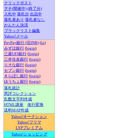
クリックポスト
ヲチ(開催中)
(終了分)
入札中
落札分
出品中
落札者あり
落札者なし
かんたん決済
ブラックリスト編集
Yahoo!メール
PayPay銀行 (旧JNB)
(
lo
)
みずほ銀行
(
login
)
三菱UFJ銀行
(
login
)
三井住友銀行
(
login
)
りそな銀行
(
login
)
セブン銀行
(
login
)
きらぼし銀行
(
login
)
ゆうちょ銀行
(
login
)
落札統計
悪評コレクション
乱数文字列作成
HTML講座
改行変換
送料MAP作成
Yahoo!オークション
Yahoo!フリマ
LYPプレミアム
Yahoo!ショッピング