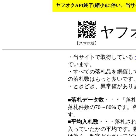
ヤフオクAPI終了(縮小)に伴い、
ヤフ
【スマホ版】
・当サイトで取得している
ています。
・すべての落札品を網羅し
の落札数はもっと多いです
・ときどき、異常値があり
■落札データ数
・・・「落
落札件数の70～80%です
す。
■平均入札数
・・・落札さ
入っていたかの平均です。