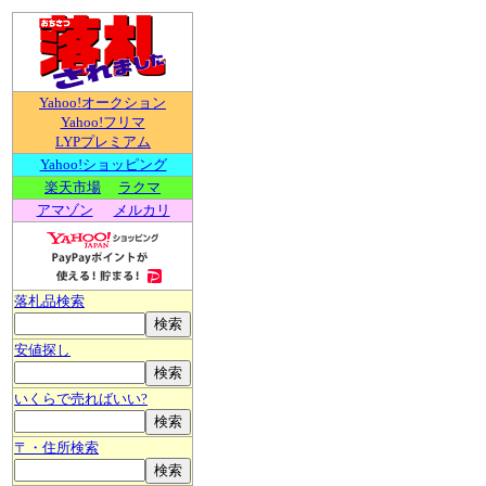
Yahoo!オークション
Yahoo!フリマ
LYPプレミアム
Yahoo!ショッピング
楽天市場
ラクマ
アマゾン
メルカリ
落札品検索
安値探し
いくらで売ればいい?
〒・住所検索