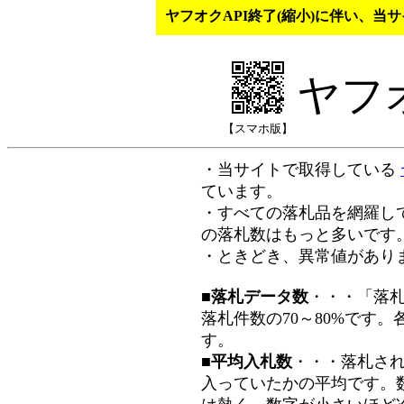
ヤフオクAPI終了(縮小)に伴い、
ヤフ
【スマホ版】
・当サイトで取得している
ています。
・すべての落札品を網羅し
の落札数はもっと多いです
・ときどき、異常値があり
■落札データ数
・・・「落
落札件数の70～80%です
す。
■平均入札数
・・・落札さ
入っていたかの平均です。