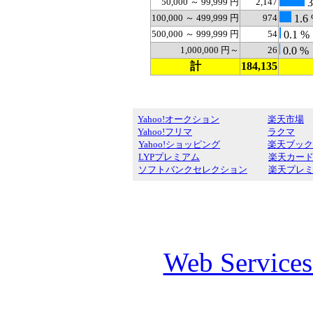
50,000 ～ 99,999 円
2,147
3
100,000 ～ 499,999 円
974
1.6
500,000 ～ 999,999 円
54
0.1 %
1,000,000 円～
26
0.0 %
計
184,135
Yahoo!オークション
楽天市場
Yahoo!フリマ
ラクマ
Yahoo!ショッピング
楽天ブック
LYPプレミアム
楽天カー
ソフトバンクセレクション
楽天プレ
Web Service