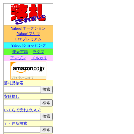
Yahoo!オークション
Yahoo!フリマ
LYPプレミアム
Yahoo!ショッピング
楽天市場
ラクマ
アマゾン
メルカリ
落札品検索
安値探し
いくらで売ればいい?
〒・住所検索