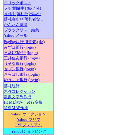
クリックポスト
ヲチ(開催中)
(終了分)
入札中
落札分
出品中
落札者あり
落札者なし
かんたん決済
ブラックリスト編集
Yahoo!メール
PayPay銀行 (旧JNB)
(
lo
)
みずほ銀行
(
login
)
三菱UFJ銀行
(
login
)
三井住友銀行
(
login
)
りそな銀行
(
login
)
セブン銀行
(
login
)
きらぼし銀行
(
login
)
ゆうちょ銀行
(
login
)
落札統計
悪評コレクション
乱数文字列作成
HTML講座
改行変換
送料MAP作成
Yahoo!オークション
Yahoo!フリマ
LYPプレミアム
Yahoo!ショッピング