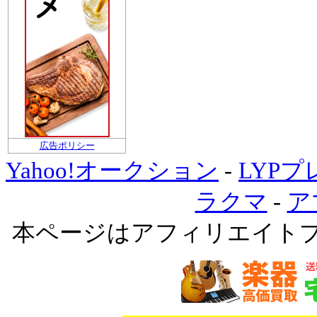
広告ポリシー
Yahoo!オークション
-
LYP
ラクマ
-
ア
本ページはアフィリエイト