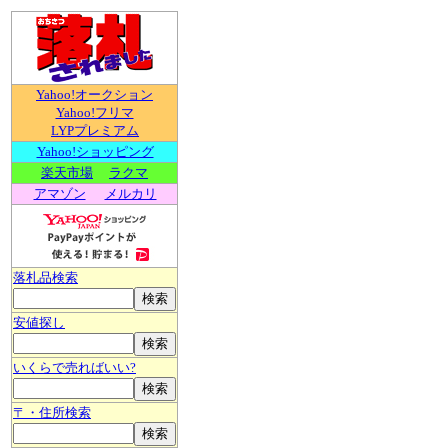
Yahoo!オークション
Yahoo!フリマ
LYPプレミアム
Yahoo!ショッピング
楽天市場
ラクマ
アマゾン
メルカリ
落札品検索
安値探し
いくらで売ればいい?
〒・住所検索