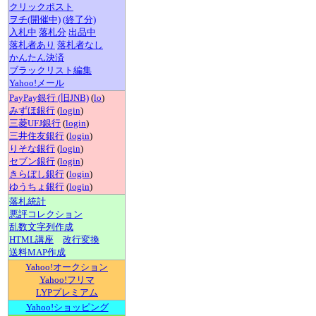
クリックポスト
ヲチ(開催中)
(終了分)
入札中
落札分
出品中
落札者あり
落札者なし
かんたん決済
ブラックリスト編集
Yahoo!メール
PayPay銀行 (旧JNB)
(
lo
)
みずほ銀行
(
login
)
三菱UFJ銀行
(
login
)
三井住友銀行
(
login
)
りそな銀行
(
login
)
セブン銀行
(
login
)
きらぼし銀行
(
login
)
ゆうちょ銀行
(
login
)
落札統計
悪評コレクション
乱数文字列作成
HTML講座
改行変換
送料MAP作成
Yahoo!オークション
Yahoo!フリマ
LYPプレミアム
Yahoo!ショッピング