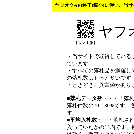
ヤフオクAPI終了(縮小)に伴い、
ヤフ
【スマホ版】
・当サイトで取得している
ています。
・すべての落札品を網羅し
の落札数はもっと多いです
・ときどき、異常値があり
■落札データ数
・・・「落
落札件数の70～80%です
す。
■平均入札数
・・・落札さ
入っていたかの平均です。