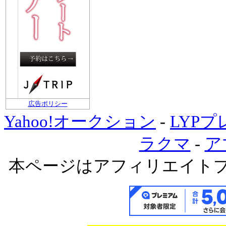
広告ポリシー
Yahoo!オークション
-
LYP
ラクマ
-
ア
本ページはアフィリエイト