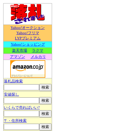
Yahoo!オークション
Yahoo!フリマ
LYPプレミアム
Yahoo!ショッピング
楽天市場
ラクマ
アマゾン
メルカリ
落札品検索
安値探し
いくらで売ればいい?
〒・住所検索