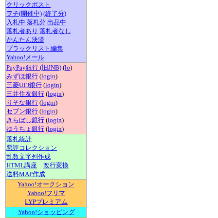
クリックポスト
ヲチ(開催中)
(終了分)
入札中
落札分
出品中
落札者あり
落札者なし
かんたん決済
ブラックリスト編集
Yahoo!メール
PayPay銀行 (旧JNB)
(
lo
)
みずほ銀行
(
login
)
三菱UFJ銀行
(
login
)
三井住友銀行
(
login
)
りそな銀行
(
login
)
セブン銀行
(
login
)
きらぼし銀行
(
login
)
ゆうちょ銀行
(
login
)
落札統計
悪評コレクション
乱数文字列作成
HTML講座
改行変換
送料MAP作成
Yahoo!オークション
Yahoo!フリマ
LYPプレミアム
Yahoo!ショッピング