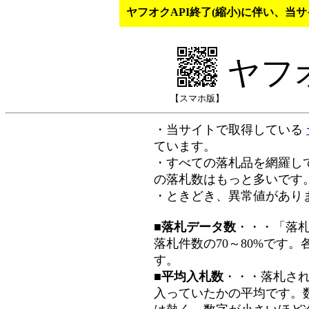
ヤフオクAPI終了(縮小)に伴い、
ヤフ
【スマホ版】
・当サイトで取得している
ています。
・すべての落札品を網羅し
の落札数はもっと多いです
・ときどき、異常値があり
■落札データ数
・・・「落
落札件数の70～80%です
す。
■平均入札数
・・・落札さ
入っていたかの平均です。