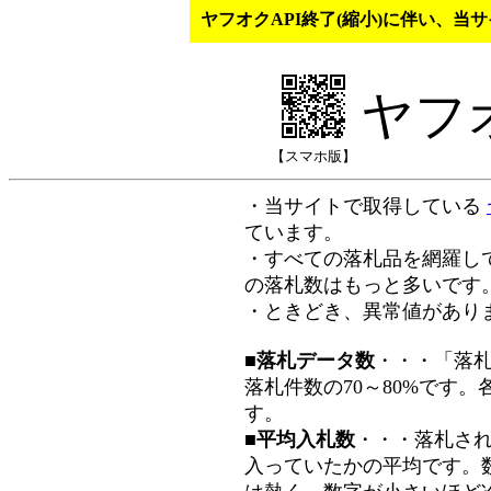
ヤフオクAPI終了(縮小)に伴い、
ヤフ
【スマホ版】
・当サイトで取得している
ています。
・すべての落札品を網羅し
の落札数はもっと多いです
・ときどき、異常値があり
■落札データ数
・・・「落
落札件数の70～80%です
す。
■平均入札数
・・・落札さ
入っていたかの平均です。