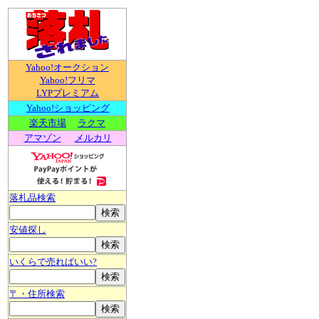
Yahoo!オークション
Yahoo!フリマ
LYPプレミアム
Yahoo!ショッピング
楽天市場
ラクマ
アマゾン
メルカリ
落札品検索
安値探し
いくらで売ればいい?
〒・住所検索