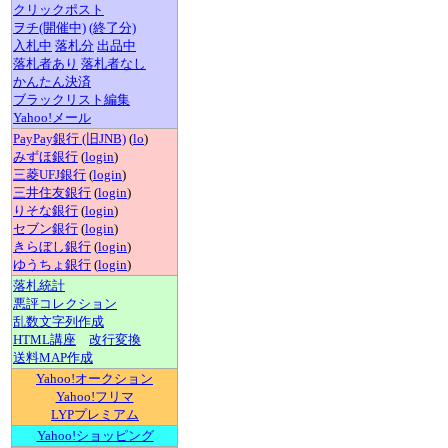
クリックポスト
ヲチ(開催中)
(終了分)
入札中
落札分
出品中
落札者あり
落札者なし
かんたん決済
ブラックリスト編集
Yahoo!メール
PayPay銀行 (旧JNB)
(
lo
)
みずほ銀行
(
login
)
三菱UFJ銀行
(
login
)
三井住友銀行
(
login
)
りそな銀行
(
login
)
セブン銀行
(
login
)
きらぼし銀行
(
login
)
ゆうちょ銀行
(
login
)
落札統計
悪評コレクション
乱数文字列作成
HTML講座
改行変換
送料MAP作成
Yahoo!オークション
Yahoo!フリマ
LYPプレミアム
Yahoo!ショッピング