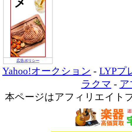
広告ポリシー
Yahoo!オークション
-
LYP
ラクマ
-
ア
本ページはアフィリエイト