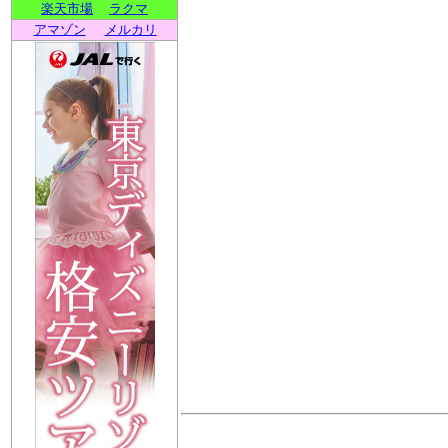
楽天市場
ラクマ
アマゾン
メルカリ