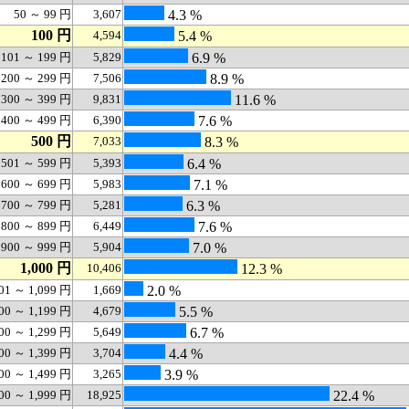
50 ～ 99 円
3,607
4.3 %
100 円
4,594
5.4 %
101 ～ 199 円
5,829
6.9 %
200 ～ 299 円
7,506
8.9 %
300 ～ 399 円
9,831
11.6 %
400 ～ 499 円
6,390
7.6 %
500 円
7,033
8.3 %
501 ～ 599 円
5,393
6.4 %
600 ～ 699 円
5,983
7.1 %
700 ～ 799 円
5,281
6.3 %
800 ～ 899 円
6,449
7.6 %
900 ～ 999 円
5,904
7.0 %
1,000 円
10,406
12.3 %
01 ～ 1,099 円
1,669
2.0 %
00 ～ 1,199 円
4,679
5.5 %
00 ～ 1,299 円
5,649
6.7 %
00 ～ 1,399 円
3,704
4.4 %
00 ～ 1,499 円
3,265
3.9 %
00 ～ 1,999 円
18,925
22.4 %