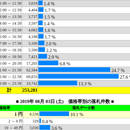
1:00 ～ 11:59
3,619
1.4 %
2:00 ～ 12:59
4,404
1.7 %
3:00 ～ 13:59
3,737
1.5 %
4:00 ～ 14:59
3,597
1.4 %
5:00 ～ 15:59
4,082
1.6 %
6:00 ～ 16:59
4,188
1.7 %
7:00 ～ 17:59
5,100
2.0 %
8:00 ～ 18:59
5,590
2.2 %
9:00 ～ 19:59
7,421
2.9 %
0:00 ～ 20:59
17,205
6.8 %
1:00 ～ 21:59
62,584
24.7 %
2:00 ～ 22:59
69,855
27.6
3:00 ～ 23:59
33,742
13.3 %
計
253,281
■ 2019年 08月 03日 (土) 価格帯別の落札件数 ■
価格帯
落札データ数
1 円
8,536
10.1 %
2 ～ 9 円
329
0.4 %
10 ～ 49 円
3,030
3.6 %