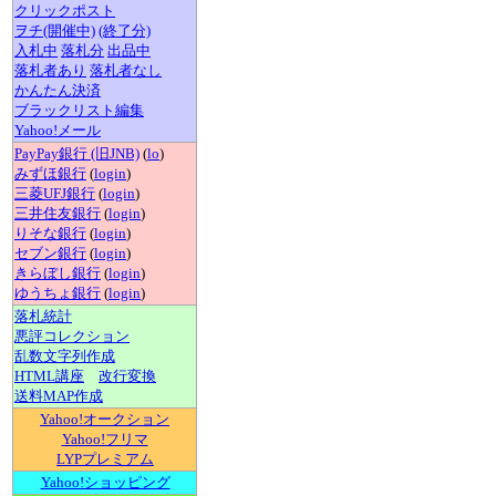
クリックポスト
ヲチ(開催中)
(終了分)
入札中
落札分
出品中
落札者あり
落札者なし
かんたん決済
ブラックリスト編集
Yahoo!メール
PayPay銀行 (旧JNB)
(
lo
)
みずほ銀行
(
login
)
三菱UFJ銀行
(
login
)
三井住友銀行
(
login
)
りそな銀行
(
login
)
セブン銀行
(
login
)
きらぼし銀行
(
login
)
ゆうちょ銀行
(
login
)
落札統計
悪評コレクション
乱数文字列作成
HTML講座
改行変換
送料MAP作成
Yahoo!オークション
Yahoo!フリマ
LYPプレミアム
Yahoo!ショッピング