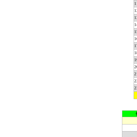
1
1
1
1
1
1
1
1
1
2
2
2
2