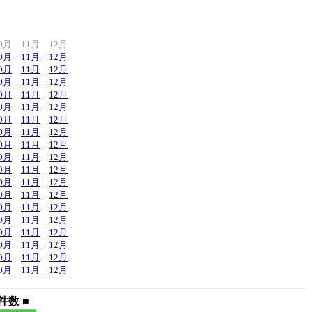
0月
11月
12月
0月
11月
12月
0月
11月
12月
0月
11月
12月
0月
11月
12月
0月
11月
12月
0月
11月
12月
0月
11月
12月
0月
11月
12月
0月
11月
12月
0月
11月
12月
0月
11月
12月
0月
11月
12月
0月
11月
12月
0月
11月
12月
0月
11月
12月
0月
11月
12月
0月
11月
12月
0月
11月
12月
件数 ■