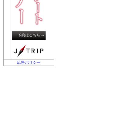
広告ポリシー