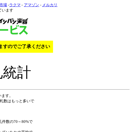
市場
-
ラクマ
-
アマゾン
-
メルカリ
ています
いますのでご了承ください
札統計
います。
札数はもっと多いで
件数の70～80%で