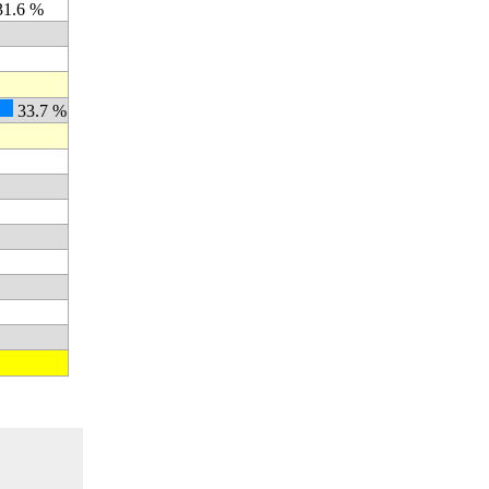
1.6 %
33.7 %