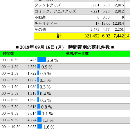
タレントグッズ
5,661
5.50
2,015
コミック、アニメグッズ
7,221
5.23
2,812
不動産
0
0.00
0
チャリティー
17
19.00
12,814
その他
2,472
4.77
2,251
計
321,492
6.92
7,442
14
■ 2019年 09月 16日 (月) 時間帯別の落札件数 ■
時間帯
落札データ数
0:00 ～ 0:59
9,425
2.9 %
1:00 ～ 1:59
2,756
0.9 %
2:00 ～ 2:59
1,722
0.5 %
3:00 ～ 3:59
1,087
0.3 %
4:00 ～ 4:59
1,039
0.3 %
5:00 ～ 5:59
1,318
0.4 %
6:00 ～ 6:59
1,698
0.5 %
7:00 ～ 7:59
2,613
0.8 %
8:00 ～ 8:59
3,614
1.1 %
9:00 ～ 9:59
4,274
1.3 %
0:00 ～ 10:59
5,055
1.6 %