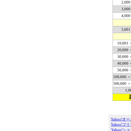
2,000
3,000
4,000
5,001
10,001 
20,000 
30,000 
40,000 
50,000 
100,000 ～
500,000 ～
1,
Yahoo!オ
Yahoo!フ
Yahoo!