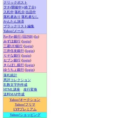
クリックポスト
ヲチ(開催中)
(終了分)
入札中
落札分
出品中
落札者あり
落札者なし
かんたん決済
ブラックリスト編集
Yahoo!メール
PayPay銀行 (旧JNB)
(
lo
)
みずほ銀行
(
login
)
三菱UFJ銀行
(
login
)
三井住友銀行
(
login
)
りそな銀行
(
login
)
セブン銀行
(
login
)
きらぼし銀行
(
login
)
ゆうちょ銀行
(
login
)
落札統計
悪評コレクション
乱数文字列作成
HTML講座
改行変換
送料MAP作成
Yahoo!オークション
Yahoo!フリマ
LYPプレミアム
Yahoo!ショッピング