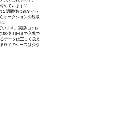
っていたかの平均で
めています^^;
の１週間後は値がぐっ
らオークションの総取
ね。
ています。実際にはも
00億-1)円まで入札で
えるデータは正しく扱え
ま終了のケースは少な