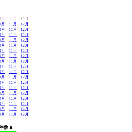
0月
11月
12月
0月
11月
12月
0月
11月
12月
0月
11月
12月
0月
11月
12月
0月
11月
12月
0月
11月
12月
0月
11月
12月
0月
11月
12月
0月
11月
12月
0月
11月
12月
0月
11月
12月
0月
11月
12月
0月
11月
12月
0月
11月
12月
0月
11月
12月
0月
11月
12月
0月
11月
12月
0月
11月
12月
件数 ■