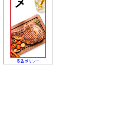
広告ポリシー