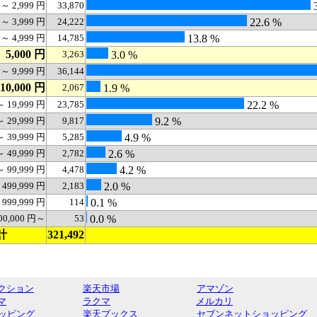
 ～ 2,999 円
33,870
3
 ～ 3,999 円
24,222
22.6 %
 ～ 4,999 円
14,785
13.8 %
5,000 円
3,263
3.0 %
 ～ 9,999 円
36,144
10,000 円
2,067
1.9 %
～ 19,999 円
23,785
22.2 %
～ 29,999 円
9,817
9.2 %
～ 39,999 円
5,285
4.9 %
～ 49,999 円
2,782
2.6 %
～ 99,999 円
4,478
4.2 %
 499,999 円
2,183
2.0 %
 999,999 円
114
0.1 %
000,000 円～
53
0.0 %
計
321,492
ークション
楽天市場
アマゾン
リマ
ラクマ
メルカリ
ショッピング
楽天ブックス
セブンネットショッピング