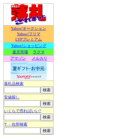
Yahoo!オークション
Yahoo!フリマ
LYPプレミアム
Yahoo!ショッピング
楽天市場
ラクマ
アマゾン
メルカリ
落札品検索
安値探し
いくらで売ればいい?
〒・住所検索