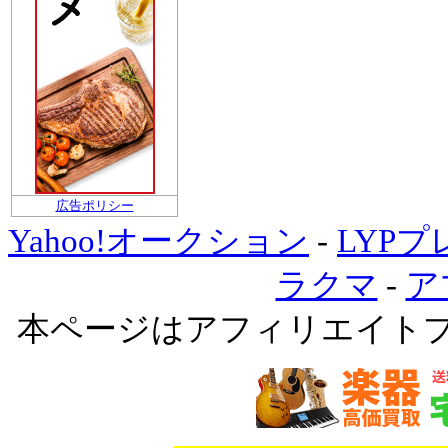
広告ポリシー
Yahoo!オークション
-
LYP
ラクマ
-
ア
本ページはアフィリエイト