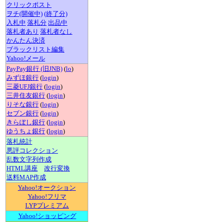
クリックポスト
ヲチ(開催中)
(終了分)
入札中
落札分
出品中
落札者あり
落札者なし
かんたん決済
ブラックリスト編集
Yahoo!メール
PayPay銀行 (旧JNB)
(
lo
)
みずほ銀行
(
login
)
三菱UFJ銀行
(
login
)
三井住友銀行
(
login
)
りそな銀行
(
login
)
セブン銀行
(
login
)
きらぼし銀行
(
login
)
ゆうちょ銀行
(
login
)
落札統計
悪評コレクション
乱数文字列作成
HTML講座
改行変換
送料MAP作成
Yahoo!オークション
Yahoo!フリマ
LYPプレミアム
Yahoo!ショッピング