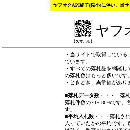
ヤフオクAPI終了(縮小)に伴い、
ヤフ
【スマホ版】
・当サイトで取得している
ています。
・すべての落札品を網羅し
の落札数はもっと多いです
・ときどき、異常値があり
■落札データ数
・・・「落
落札件数の70～80%です
す。
■平均入札数
・・・落札さ
入っていたかの平均です。