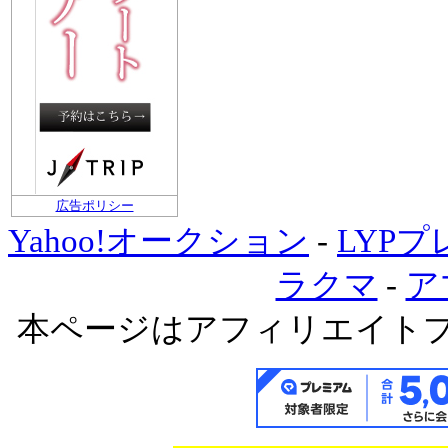
広告ポリシー
Yahoo!オークション
-
LYP
ラクマ
-
ア
本ページはアフィリエイト