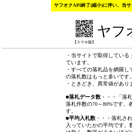
ヤフオクAPI終了(縮小)に伴い、
ヤフ
【スマホ版】
・当サイトで取得している
ています。
・すべての落札品を網羅し
の落札数はもっと多いです
・ときどき、異常値があり
■落札データ数
・・・「落
落札件数の70～80%です
す。
■平均入札数
・・・落札さ
入っていたかの平均です。