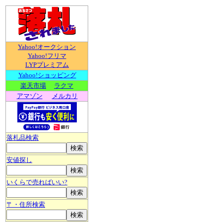
Yahoo!オークション
Yahoo!フリマ
LYPプレミアム
Yahoo!ショッピング
楽天市場
ラクマ
アマゾン
メルカリ
落札品検索
安値探し
いくらで売ればいい?
〒・住所検索