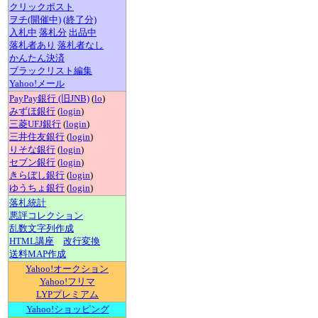
クリックポスト
ヲチ(開催中)
(終了分)
入札中
落札分
出品中
落札者あり
落札者なし
かんたん決済
ブラックリスト編集
Yahoo!メール
PayPay銀行 (旧JNB)
(
lo
)
みずほ銀行
(
login
)
三菱UFJ銀行
(
login
)
三井住友銀行
(
login
)
りそな銀行
(
login
)
セブン銀行
(
login
)
きらぼし銀行
(
login
)
ゆうちょ銀行
(
login
)
落札統計
悪評コレクション
乱数文字列作成
HTML講座
改行変換
送料MAP作成
Yahoo!オークション
Yahoo!フリマ
LYPプレミアム
Yahoo!ショッピング