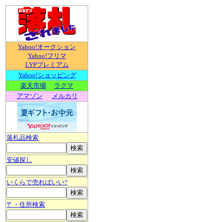
Yahoo!オークション
Yahoo!フリマ
LYPプレミアム
Yahoo!ショッピング
楽天市場
ラクマ
アマゾン
メルカリ
落札品検索
安値探し
いくらで売ればいい?
〒・住所検索