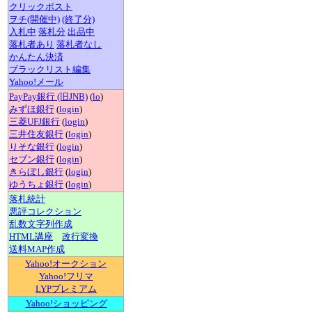
クリックポスト
ヲチ(開催中)
(終了分)
入札中
落札分
出品中
落札者あり
落札者なし
かんたん決済
ブラックリスト編集
Yahoo!メール
PayPay銀行 (旧JNB)
(
lo
)
みずほ銀行
(
login
)
三菱UFJ銀行
(
login
)
三井住友銀行
(
login
)
りそな銀行
(
login
)
セブン銀行
(
login
)
きらぼし銀行
(
login
)
ゆうちょ銀行
(
login
)
落札統計
悪評コレクション
乱数文字列作成
HTML講座
改行変換
送料MAP作成
Yahoo!オークション
Yahoo!フリマ
LYPプレミアム
Yahoo!ショッピング