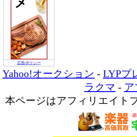
広告ポリシー
Yahoo!オークション
-
LYP
ラクマ
-
ア
本ページはアフィリエイト