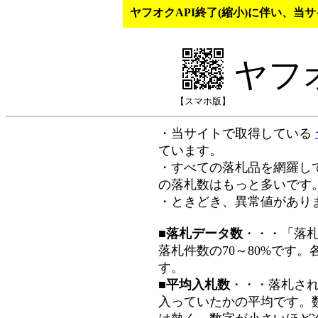
ヤフオクAPI終了(縮小)に伴い、
ヤフ
【スマホ版】
・当サイトで取得している
ています。
・すべての落札品を網羅し
の落札数はもっと多いです
・ときどき、異常値があり
■落札データ数
・・・「落
落札件数の70～80%です
す。
■平均入札数
・・・落札さ
入っていたかの平均です。