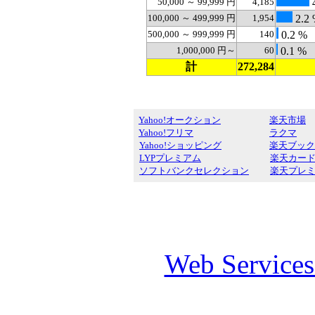
50,000 ～ 99,999 円
4,185
4
100,000 ～ 499,999 円
1,954
2.2
500,000 ～ 999,999 円
140
0.2 %
1,000,000 円～
60
0.1 %
計
272,284
Yahoo!オークション
楽天市場
Yahoo!フリマ
ラクマ
Yahoo!ショッピング
楽天ブック
LYPプレミアム
楽天カー
ソフトバンクセレクション
楽天プレ
Web Service