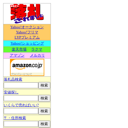
Yahoo!オークション
Yahoo!フリマ
LYPプレミアム
Yahoo!ショッピング
楽天市場
ラクマ
アマゾン
メルカリ
落札品検索
安値探し
いくらで売ればいい?
〒・住所検索