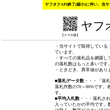
ヤフオクAPI終了(縮小)に伴い、
ヤフ
【スマホ版】
・当サイトで取得している
ています。
・すべての落札品を網羅し
の落札数はもっと多いです
・ときどき、異常値があり
■落札データ数
・・・「落
落札件数の70～80%です
す。
■平均入札数
・・・落札さ
入っていたかの平均です。