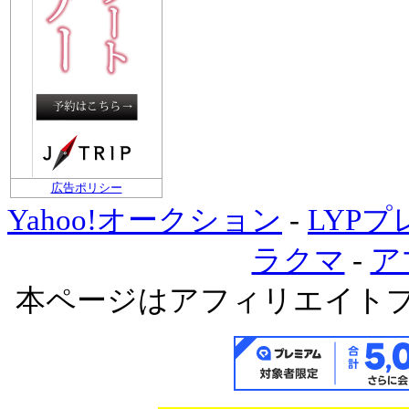
広告ポリシー
Yahoo!オークション
-
LYP
ラクマ
-
ア
本ページはアフィリエイト