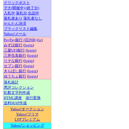
クリックポスト
ヲチ(開催中)
(終了分)
入札中
落札分
出品中
落札者あり
落札者なし
かんたん決済
ブラックリスト編集
Yahoo!メール
PayPay銀行 (旧JNB)
(
lo
)
みずほ銀行
(
login
)
三菱UFJ銀行
(
login
)
三井住友銀行
(
login
)
りそな銀行
(
login
)
セブン銀行
(
login
)
きらぼし銀行
(
login
)
ゆうちょ銀行
(
login
)
落札統計
悪評コレクション
乱数文字列作成
HTML講座
改行変換
送料MAP作成
Yahoo!オークション
Yahoo!フリマ
LYPプレミアム
Yahoo!ショッピング