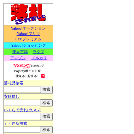
Yahoo!オークション
Yahoo!フリマ
LYPプレミアム
Yahoo!ショッピング
楽天市場
ラクマ
アマゾン
メルカリ
落札品検索
安値探し
いくらで売ればいい?
〒・住所検索