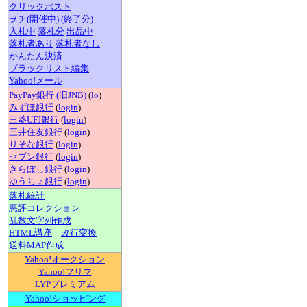
クリックポスト
ヲチ(開催中)
(終了分)
入札中
落札分
出品中
落札者あり
落札者なし
かんたん決済
ブラックリスト編集
Yahoo!メール
PayPay銀行 (旧JNB)
(
lo
)
みずほ銀行
(
login
)
三菱UFJ銀行
(
login
)
三井住友銀行
(
login
)
りそな銀行
(
login
)
セブン銀行
(
login
)
きらぼし銀行
(
login
)
ゆうちょ銀行
(
login
)
落札統計
悪評コレクション
乱数文字列作成
HTML講座
改行変換
送料MAP作成
Yahoo!オークション
Yahoo!フリマ
LYPプレミアム
Yahoo!ショッピング