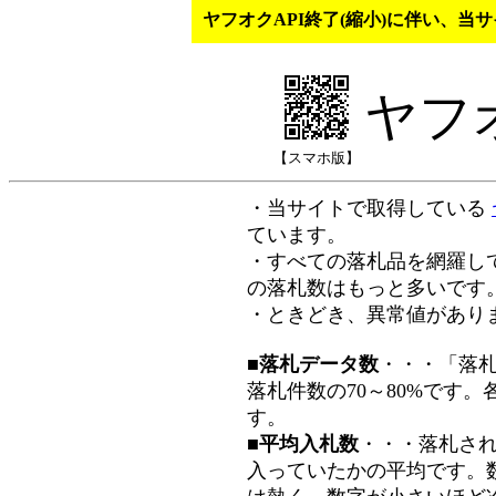
ヤフオクAPI終了(縮小)に伴い、
ヤフ
【スマホ版】
・当サイトで取得している
ています。
・すべての落札品を網羅し
の落札数はもっと多いです
・ときどき、異常値があり
■落札データ数
・・・「落
落札件数の70～80%です
す。
■平均入札数
・・・落札さ
入っていたかの平均です。