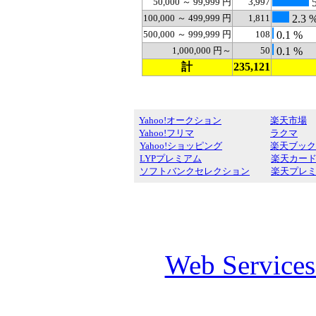
50,000 ～ 99,999 円
3,997
5
100,000 ～ 499,999 円
1,811
2.3 
500,000 ～ 999,999 円
108
0.1 %
1,000,000 円～
50
0.1 %
計
235,121
Yahoo!オークション
楽天市場
Yahoo!フリマ
ラクマ
Yahoo!ショッピング
楽天ブック
LYPプレミアム
楽天カー
ソフトバンクセレクション
楽天プレ
Web Service