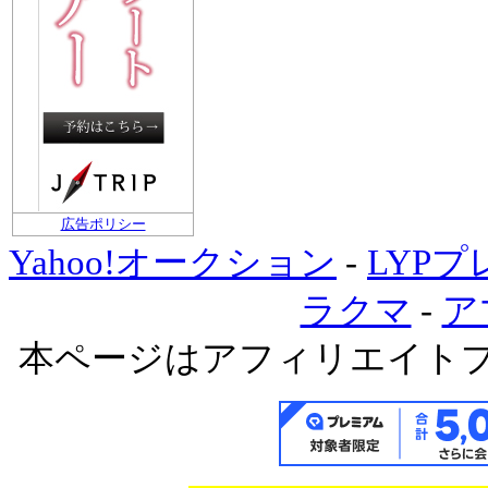
広告ポリシー
Yahoo!オークション
-
LYP
ラクマ
-
ア
本ページはアフィリエイト