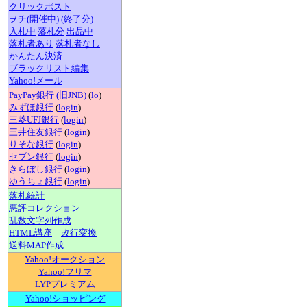
クリックポスト
ヲチ(開催中)
(終了分)
入札中
落札分
出品中
落札者あり
落札者なし
かんたん決済
ブラックリスト編集
Yahoo!メール
PayPay銀行 (旧JNB)
(
lo
)
みずほ銀行
(
login
)
三菱UFJ銀行
(
login
)
三井住友銀行
(
login
)
りそな銀行
(
login
)
セブン銀行
(
login
)
きらぼし銀行
(
login
)
ゆうちょ銀行
(
login
)
落札統計
悪評コレクション
乱数文字列作成
HTML講座
改行変換
送料MAP作成
Yahoo!オークション
Yahoo!フリマ
LYPプレミアム
Yahoo!ショッピング