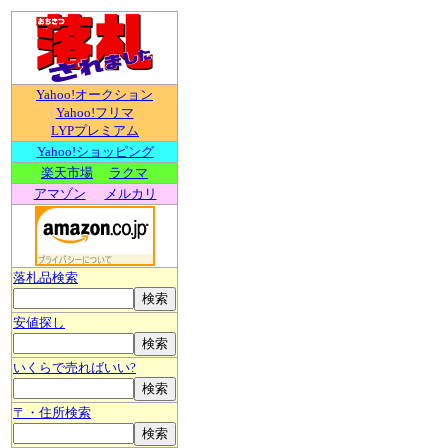
Yahoo!オークション
Yahoo!フリマ
LYPプレミアム
Yahoo!ショッピング
楽天市場
ラクマ
アマゾン
メルカリ
落札品検索
安値探し
いくらで売ればいい?
〒・住所検索