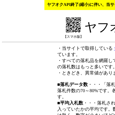
ヤフオクAPI終了(縮小)に伴い、
ヤフ
【スマホ版】
・当サイトで取得している
ています。
・すべての落札品を網羅し
の落札数はもっと多いです
・ときどき、異常値があり
■落札データ数
・・・「落
落札件数の70～80%です
す。
■平均入札数
・・・落札さ
入っていたかの平均です。