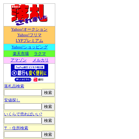
Yahoo!オークション
Yahoo!フリマ
LYPプレミアム
Yahoo!ショッピング
楽天市場
ラクマ
アマゾン
メルカリ
落札品検索
安値探し
いくらで売ればいい?
〒・住所検索