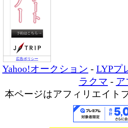
広告ポリシー
Yahoo!オークション
-
LYP
ラクマ
-
ア
本ページはアフィリエイト