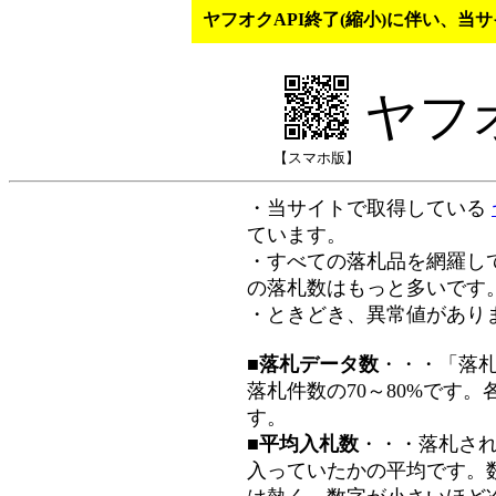
ヤフオクAPI終了(縮小)に伴い、
ヤフ
【スマホ版】
・当サイトで取得している
ています。
・すべての落札品を網羅し
の落札数はもっと多いです
・ときどき、異常値があり
■落札データ数
・・・「落
落札件数の70～80%です
す。
■平均入札数
・・・落札さ
入っていたかの平均です。