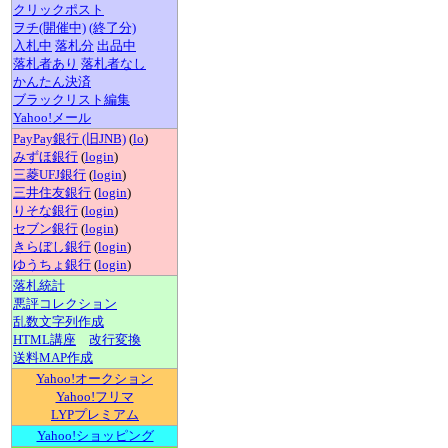
クリックポスト
ヲチ(開催中)
(終了分)
入札中
落札分
出品中
落札者あり
落札者なし
かんたん決済
ブラックリスト編集
Yahoo!メール
PayPay銀行 (旧JNB)
(
lo
)
みずほ銀行
(
login
)
三菱UFJ銀行
(
login
)
三井住友銀行
(
login
)
りそな銀行
(
login
)
セブン銀行
(
login
)
きらぼし銀行
(
login
)
ゆうちょ銀行
(
login
)
落札統計
悪評コレクション
乱数文字列作成
HTML講座
改行変換
送料MAP作成
Yahoo!オークション
Yahoo!フリマ
LYPプレミアム
Yahoo!ショッピング