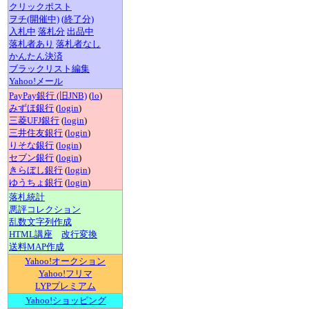
クリックポスト
ヲチ(開催中)
(終了分)
入札中
落札分
出品中
落札者あり
落札者なし
かんたん決済
ブラックリスト編集
Yahoo!メール
PayPay銀行 (旧JNB)
(
lo
)
みずほ銀行
(
login
)
三菱UFJ銀行
(
login
)
三井住友銀行
(
login
)
りそな銀行
(
login
)
セブン銀行
(
login
)
きらぼし銀行
(
login
)
ゆうちょ銀行
(
login
)
落札統計
悪評コレクション
乱数文字列作成
HTML講座
改行変換
送料MAP作成
Yahoo!オークション
Yahoo!フリマ
LYPプレミアム
Yahoo!ショッピング