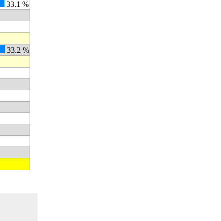
33.1 %
33.2 %