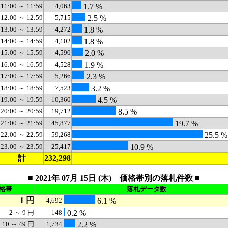
11:00 ～ 11:59
4,063
1.7 %
12:00 ～ 12:59
5,715
2.5 %
13:00 ～ 13:59
4,272
1.8 %
14:00 ～ 14:59
4,102
1.8 %
15:00 ～ 15:59
4,590
2.0 %
16:00 ～ 16:59
4,528
1.9 %
17:00 ～ 17:59
5,266
2.3 %
18:00 ～ 18:59
7,523
3.2 %
19:00 ～ 19:59
10,360
4.5 %
20:00 ～ 20:59
19,712
8.5 %
21:00 ～ 21:59
45,877
19.7 %
22:00 ～ 22:59
59,268
25.5 %
23:00 ～ 23:59
25,417
10.9 %
計
232,298
■ 2021年 07月 15日 (木) 価格帯別の落札件数 ■
格帯
落札データ数
1 円
4,692
6.1 %
2 ～ 9 円
148
0.2 %
10 ～ 49 円
1,734
2.2 %