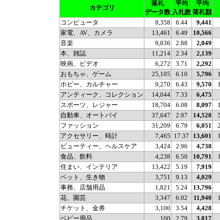
落札
平均
平均
カテゴリ
データ数
入札数
落札額
コンピュータ
8,358
6.44
9,441
家電、AV、カメラ
13,461
6.49
10,566
音楽
9,836
2.88
2,049
本、雑誌
11,214
2.34
2,139
映画、ビデオ
6,272
3.71
2,292
おもちゃ、ゲーム
25,105
6.10
5,796
ホビー、カルチャー
9,270
6.43
9,570
アンティーク、コレクション
14,044
7.33
6,475
スポーツ、レジャー
18,704
6.08
8,097
自動車、オートバイ
37,647
2.97
14,528
ファッション
31,209
6.79
6,051
アクセサリー、時計
7,465
17.37
13,601
ビューティー、ヘルスケア
3,424
2.96
4,738
食品、飲料
4,238
6.50
10,791
住まい、インテリア
13,422
5.19
7,919
ペット、生き物
3,751
9.13
4,029
事務、店舗用品
1,821
5.24
13,796
花、園芸
3,347
6.02
11,940
チケット、金券
3,100
3.54
4,428
ベビー用品
100
2.79
3,817