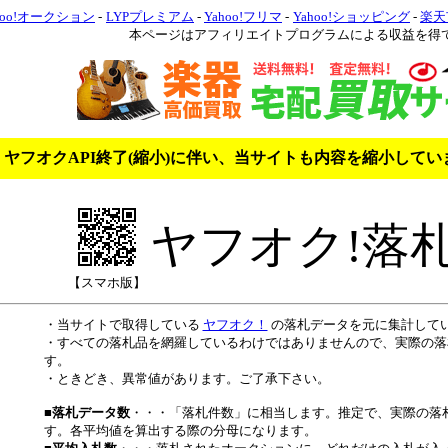
hoo!オークション
-
LYPプレミアム
-
Yahoo!フリマ
-
Yahoo!ショッピング
-
楽天
本ページはアフィリエイトプログラムによる収益を得
ヤフオクAPI終了(縮小)に伴い、当サイトも内容を縮小して
ヤフオク!落
【スマホ版】
・当サイトで取得している
ヤフオク！
の落札データを元に集計して
・すべての落札品を網羅しているわけではありませんので、実際の落
す。
・ときどき、異常値があります。ご了承下さい。
■落札データ数
・・・「落札件数」に相当します。推定で、実際の落札
す。各平均値を算出する際の分母になります。