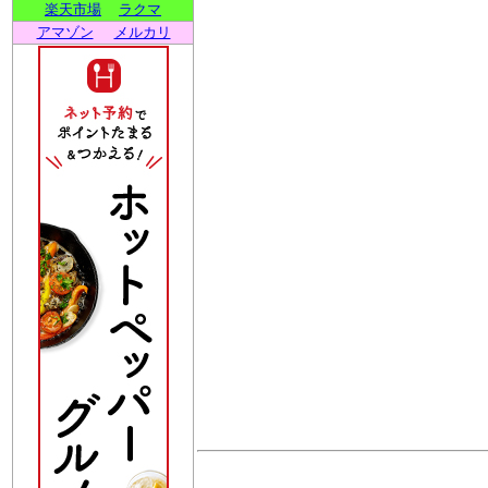
楽天市場
ラクマ
アマゾン
メルカリ