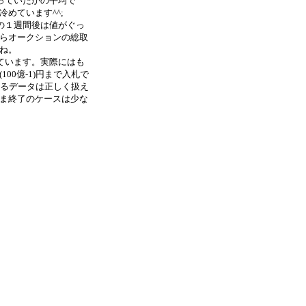
っていたかの平均で
めています^^;
の１週間後は値がぐっ
らオークションの総取
ね。
ています。実際にはも
00億-1)円まで入札で
えるデータは正しく扱え
ま終了のケースは少な