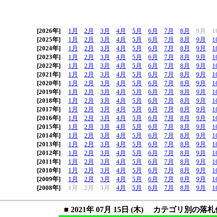
[2026年]
1月
2月
3月
4月
5月
6月
7月
8月
9月
1
[2025年]
1月
2月
3月
4月
5月
6月
7月
8月
9月
1
[2024年]
1月
2月
3月
4月
5月
6月
7月
8月
9月
1
[2023年]
1月
2月
3月
4月
5月
6月
7月
8月
9月
1
[2022年]
1月
2月
3月
4月
5月
6月
7月
8月
9月
1
[2021年]
1月
2月
3月
4月
5月
6月
7月
8月
9月
1
[2020年]
1月
2月
3月
4月
5月
6月
7月
8月
9月
1
[2019年]
1月
2月
3月
4月
5月
6月
7月
8月
9月
1
[2018年]
1月
2月
3月
4月
5月
6月
7月
8月
9月
1
[2017年]
1月
2月
3月
4月
5月
6月
7月
8月
9月
1
[2016年]
1月
2月
3月
4月
5月
6月
7月
8月
9月
1
[2015年]
1月
2月
3月
4月
5月
6月
7月
8月
9月
1
[2014年]
1月
2月
3月
4月
5月
6月
7月
8月
9月
1
[2013年]
1月
2月
3月
4月
5月
6月
7月
8月
9月
1
[2012年]
1月
2月
3月
4月
5月
6月
7月
8月
9月
1
[2011年]
1月
2月
3月
4月
5月
6月
7月
8月
9月
1
[2010年]
1月
2月
3月
4月
5月
6月
7月
8月
9月
1
[2009年]
1月
2月
3月
4月
5月
6月
7月
8月
9月
1
[2008年]
1月
2月
3月
4月
5月
6月
7月
8月
9月
1
■ 2021年 07月 15日 (木) カテゴリ別の落札