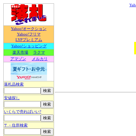
Ya
Yahoo!オークション
Yahoo!フリマ
LYPプレミアム
Yahoo!ショッピング
楽天市場
ラクマ
アマゾン
メルカリ
落札品検索
安値探し
いくらで売ればいい?
〒・住所検索