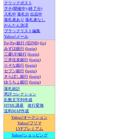
クリックポスト
ヲチ(開催中)
(終了分)
入札中
落札分
出品中
落札者あり
落札者なし
かんたん決済
ブラックリスト編集
Yahoo!メール
PayPay銀行 (旧JNB)
(
lo
)
みずほ銀行
(
login
)
三菱UFJ銀行
(
login
)
三井住友銀行
(
login
)
りそな銀行
(
login
)
セブン銀行
(
login
)
きらぼし銀行
(
login
)
ゆうちょ銀行
(
login
)
落札統計
悪評コレクション
乱数文字列作成
HTML講座
改行変換
送料MAP作成
Yahoo!オークション
Yahoo!フリマ
LYPプレミアム
Yahoo!ショッピング