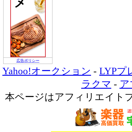
広告ポリシー
Yahoo!オークション
-
LYP
ラクマ
-
ア
本ページはアフィリエイト