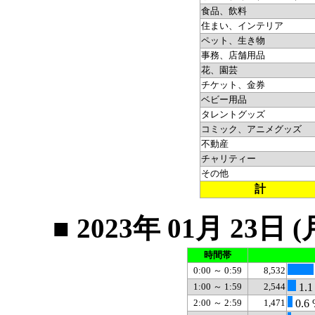
食品、飲料
住まい、インテリア
ペット、生き物
事務、店舗用品
花、園芸
チケット、金券
ベビー用品
タレントグッズ
コミック、アニメグッズ
不動産
チャリティー
その他
計
■ 2023年 01月 2
時間帯
0:00 ～ 0:59
8,532
1:00 ～ 1:59
2,544
1.1
2:00 ～ 2:59
1,471
0.6