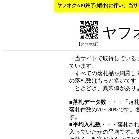
ヤフオクAPI終了(縮小)に伴い、
ヤフ
【スマホ版】
・当サイトで取得している
ています。
・すべての落札品を網羅し
の落札数はもっと多いです
・ときどき、異常値があり
■落札データ数
・・・「落
落札件数の70～80%です
す。
■平均入札数
・・・落札さ
入っていたかの平均です。