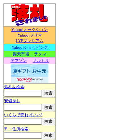
Yahoo!オークション
Yahoo!フリマ
LYPプレミアム
Yahoo!ショッピング
楽天市場
ラクマ
アマゾン
メルカリ
落札品検索
安値探し
いくらで売ればいい?
〒・住所検索