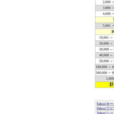
2,000 
3,000 
4,000 
5,001 
1
10,001 ～
20,000 ～
30,000 ～
40,000 ～
50,000 ～
100,000 ～ 
500,000 ～ 
1,00
計
Yahoo!オ
Yahoo!フ
Yahoo!