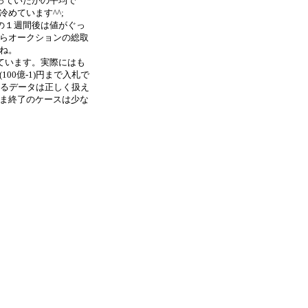
っていたかの平均で
めています^^;
の１週間後は値がぐっ
らオークションの総取
ね。
ています。実際にはも
00億-1)円まで入札で
えるデータは正しく扱え
ま終了のケースは少な