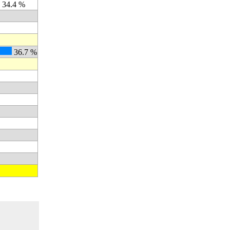
34.4 %
36.7 %