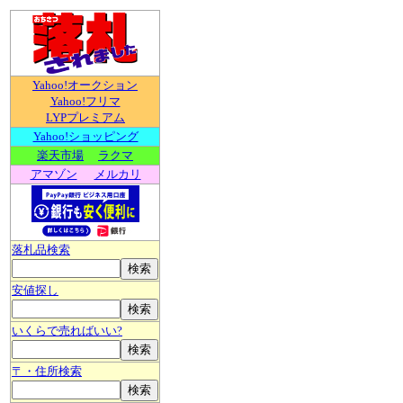
Yahoo!オークション
Yahoo!フリマ
LYPプレミアム
Yahoo!ショッピング
楽天市場
ラクマ
アマゾン
メルカリ
落札品検索
安値探し
いくらで売ればいい?
〒・住所検索