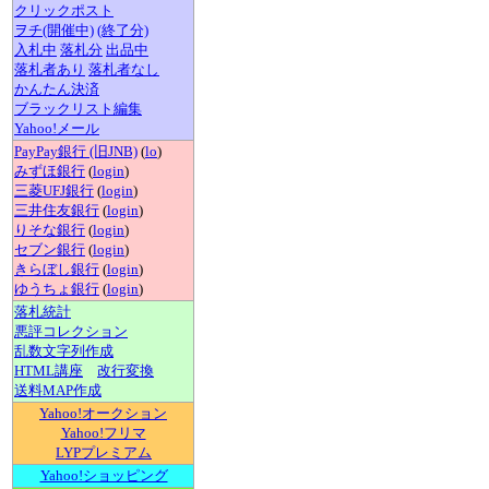
クリックポスト
ヲチ(開催中)
(終了分)
入札中
落札分
出品中
落札者あり
落札者なし
かんたん決済
ブラックリスト編集
Yahoo!メール
PayPay銀行 (旧JNB)
(
lo
)
みずほ銀行
(
login
)
三菱UFJ銀行
(
login
)
三井住友銀行
(
login
)
りそな銀行
(
login
)
セブン銀行
(
login
)
きらぼし銀行
(
login
)
ゆうちょ銀行
(
login
)
落札統計
悪評コレクション
乱数文字列作成
HTML講座
改行変換
送料MAP作成
Yahoo!オークション
Yahoo!フリマ
LYPプレミアム
Yahoo!ショッピング