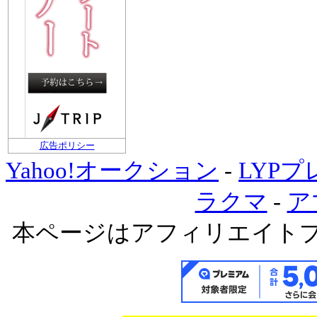
広告ポリシー
Yahoo!オークション
-
LYP
ラクマ
-
ア
本ページはアフィリエイト