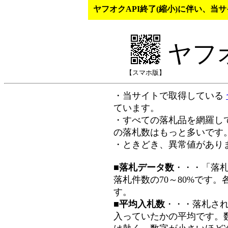
ヤフオクAPI終了(縮小)に伴い、
ヤフ
【スマホ版】
・当サイトで取得している
ています。
・すべての落札品を網羅し
の落札数はもっと多いです
・ときどき、異常値があり
■落札データ数
・・・「落
落札件数の70～80%です
す。
■平均入札数
・・・落札さ
入っていたかの平均です。