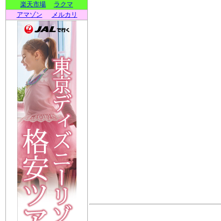
楽天市場
ラクマ
アマゾン
メルカリ