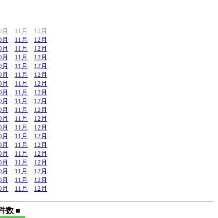
0月
11月
12月
0月
11月
12月
0月
11月
12月
0月
11月
12月
0月
11月
12月
0月
11月
12月
0月
11月
12月
0月
11月
12月
0月
11月
12月
0月
11月
12月
0月
11月
12月
0月
11月
12月
0月
11月
12月
0月
11月
12月
0月
11月
12月
0月
11月
12月
0月
11月
12月
0月
11月
12月
0月
11月
12月
件数 ■