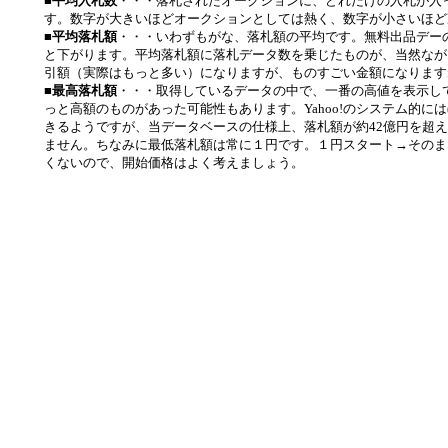
■平均入札数
・・・落札されたオークションに、どれだけの入札が入
す。数字が大きいほどオークションとしては熱く、数字が小さいほど冷
■平均落札額
・・・いわずもがな、落札額の平均です。無料出品デー
と下がります。平均落札額に落札データ数を乗じたものが、当然なが
引額（実際はもっと多い）になりますが、ものすごい金額になります
■最高落札額
・・・取得しているデータの中で、一番の高値を表示し
っと高額のものがあった可能性もあります。Yahoo!のシステム的には(1
きるようですが、当データベースの仕様上、落札額が約42億円を超
ません。ちなみに最低落札額は常に１円です。１円スタート→そのま
くないので、開始価格はよく考えましょう。