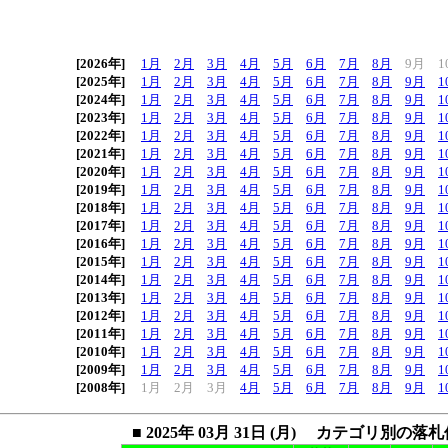
[2026年]
1月
2月
3月
4月
5月
6月
7月
8月
9月
1
[2025年]
1月
2月
3月
4月
5月
6月
7月
8月
9月
1
[2024年]
1月
2月
3月
4月
5月
6月
7月
8月
9月
1
[2023年]
1月
2月
3月
4月
5月
6月
7月
8月
9月
1
[2022年]
1月
2月
3月
4月
5月
6月
7月
8月
9月
1
[2021年]
1月
2月
3月
4月
5月
6月
7月
8月
9月
1
[2020年]
1月
2月
3月
4月
5月
6月
7月
8月
9月
1
[2019年]
1月
2月
3月
4月
5月
6月
7月
8月
9月
1
[2018年]
1月
2月
3月
4月
5月
6月
7月
8月
9月
1
[2017年]
1月
2月
3月
4月
5月
6月
7月
8月
9月
1
[2016年]
1月
2月
3月
4月
5月
6月
7月
8月
9月
1
[2015年]
1月
2月
3月
4月
5月
6月
7月
8月
9月
1
[2014年]
1月
2月
3月
4月
5月
6月
7月
8月
9月
1
[2013年]
1月
2月
3月
4月
5月
6月
7月
8月
9月
1
[2012年]
1月
2月
3月
4月
5月
6月
7月
8月
9月
1
[2011年]
1月
2月
3月
4月
5月
6月
7月
8月
9月
1
[2010年]
1月
2月
3月
4月
5月
6月
7月
8月
9月
1
[2009年]
1月
2月
3月
4月
5月
6月
7月
8月
9月
1
[2008年]
1月
2月
3月
4月
5月
6月
7月
8月
9月
1
■ 2025年 03月 31日 (月) カテゴリ別の落札