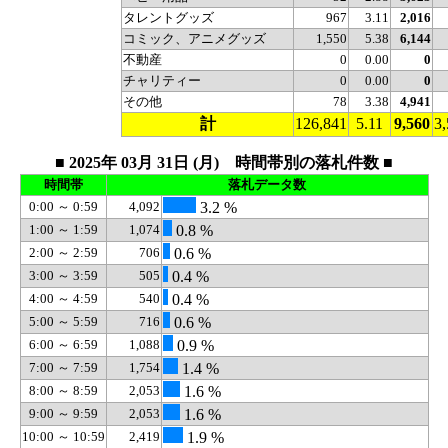
タレントグッズ
967
3.11
2,016
コミック、アニメグッズ
1,550
5.38
6,144
不動産
0
0.00
0
チャリティー
0
0.00
0
その他
78
3.38
4,941
計
126,841
5.11
9,560
3
■ 2025年 03月 31日 (月) 時間帯別の落札件数 ■
時間帯
落札データ数
0:00 ～ 0:59
4,092
3.2 %
1:00 ～ 1:59
1,074
0.8 %
2:00 ～ 2:59
706
0.6 %
3:00 ～ 3:59
505
0.4 %
4:00 ～ 4:59
540
0.4 %
5:00 ～ 5:59
716
0.6 %
6:00 ～ 6:59
1,088
0.9 %
7:00 ～ 7:59
1,754
1.4 %
8:00 ～ 8:59
2,053
1.6 %
9:00 ～ 9:59
2,053
1.6 %
10:00 ～ 10:59
2,419
1.9 %