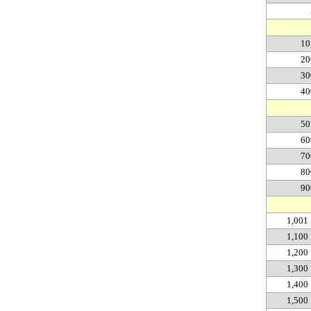
10
20
30
40
50
60
70
80
90
1,001
1,100
1,200
1,300
1,400
1,500