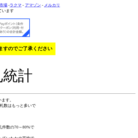
市場
-
ラクマ
-
アマゾン
-
メルカリ
ています
いますのでご了承ください
札統計
います。
札数はもっと多いで
件数の70～80%で