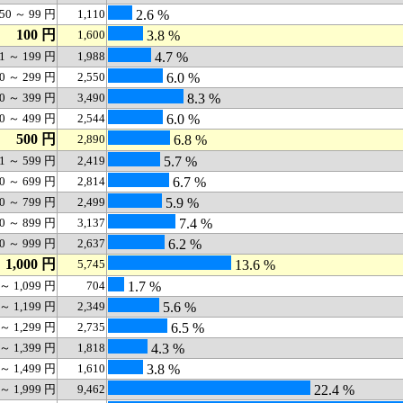
50 ～ 99 円
1,110
2.6 %
100 円
1,600
3.8 %
1 ～ 199 円
1,988
4.7 %
0 ～ 299 円
2,550
6.0 %
0 ～ 399 円
3,490
8.3 %
0 ～ 499 円
2,544
6.0 %
500 円
2,890
6.8 %
1 ～ 599 円
2,419
5.7 %
0 ～ 699 円
2,814
6.7 %
0 ～ 799 円
2,499
5.9 %
0 ～ 899 円
3,137
7.4 %
0 ～ 999 円
2,637
6.2 %
1,000 円
5,745
13.6 %
 ～ 1,099 円
704
1.7 %
 ～ 1,199 円
2,349
5.6 %
 ～ 1,299 円
2,735
6.5 %
 ～ 1,399 円
1,818
4.3 %
 ～ 1,499 円
1,610
3.8 %
 ～ 1,999 円
9,462
22.4 %