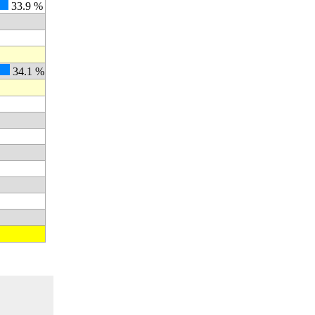
33.9 %
34.1 %