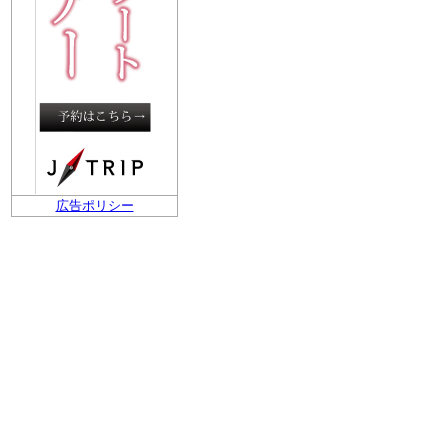
広告ポリシー