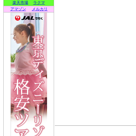
楽天市場
ラクマ
アマゾン
メルカリ