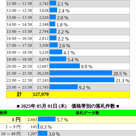
11:00 ～ 11:59
2,742
2.1 %
12:00 ～ 12:59
3,028
2.4 %
13:00 ～ 13:59
2,526
2.0 %
14:00 ～ 14:59
2,348
1.8 %
15:00 ～ 15:59
2,794
2.2 %
16:00 ～ 16:59
2,812
2.2 %
17:00 ～ 17:59
3,358
2.6 %
18:00 ～ 18:59
5,229
4.1 %
19:00 ～ 19:59
6,874
5.4 %
20:00 ～ 20:59
12,607
9.9 %
21:00 ～ 21:59
26,230
20.5 %
22:00 ～ 22:59
27,243
21.3 %
23:00 ～ 23:59
11,745
9.2 %
計
127,979
■ 2025年 05月 01日 (木) 価格帯別の落札件数 ■
格帯
落札データ数
1 円
2,443
5.7 %
2 ～ 9 円
145
0.3 %
10 ～ 49 円
1,297
3.0 %