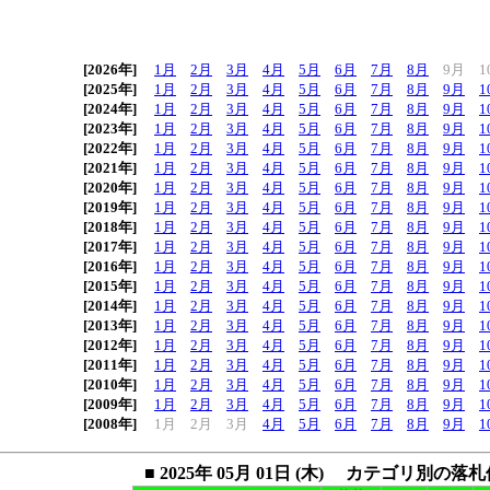
[2026年]
1月
2月
3月
4月
5月
6月
7月
8月
9月
1
[2025年]
1月
2月
3月
4月
5月
6月
7月
8月
9月
1
[2024年]
1月
2月
3月
4月
5月
6月
7月
8月
9月
1
[2023年]
1月
2月
3月
4月
5月
6月
7月
8月
9月
1
[2022年]
1月
2月
3月
4月
5月
6月
7月
8月
9月
1
[2021年]
1月
2月
3月
4月
5月
6月
7月
8月
9月
1
[2020年]
1月
2月
3月
4月
5月
6月
7月
8月
9月
1
[2019年]
1月
2月
3月
4月
5月
6月
7月
8月
9月
1
[2018年]
1月
2月
3月
4月
5月
6月
7月
8月
9月
1
[2017年]
1月
2月
3月
4月
5月
6月
7月
8月
9月
1
[2016年]
1月
2月
3月
4月
5月
6月
7月
8月
9月
1
[2015年]
1月
2月
3月
4月
5月
6月
7月
8月
9月
1
[2014年]
1月
2月
3月
4月
5月
6月
7月
8月
9月
1
[2013年]
1月
2月
3月
4月
5月
6月
7月
8月
9月
1
[2012年]
1月
2月
3月
4月
5月
6月
7月
8月
9月
1
[2011年]
1月
2月
3月
4月
5月
6月
7月
8月
9月
1
[2010年]
1月
2月
3月
4月
5月
6月
7月
8月
9月
1
[2009年]
1月
2月
3月
4月
5月
6月
7月
8月
9月
1
[2008年]
1月
2月
3月
4月
5月
6月
7月
8月
9月
1
■ 2025年 05月 01日 (木) カテゴリ別の落札