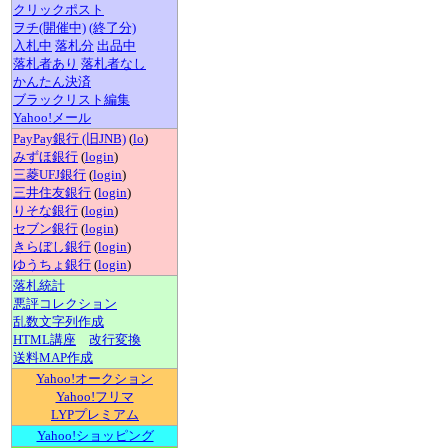
クリックポスト
ヲチ(開催中)
(終了分)
入札中
落札分
出品中
落札者あり
落札者なし
かんたん決済
ブラックリスト編集
Yahoo!メール
PayPay銀行 (旧JNB)
(
lo
)
みずほ銀行
(
login
)
三菱UFJ銀行
(
login
)
三井住友銀行
(
login
)
りそな銀行
(
login
)
セブン銀行
(
login
)
きらぼし銀行
(
login
)
ゆうちょ銀行
(
login
)
落札統計
悪評コレクション
乱数文字列作成
HTML講座
改行変換
送料MAP作成
Yahoo!オークション
Yahoo!フリマ
LYPプレミアム
Yahoo!ショッピング