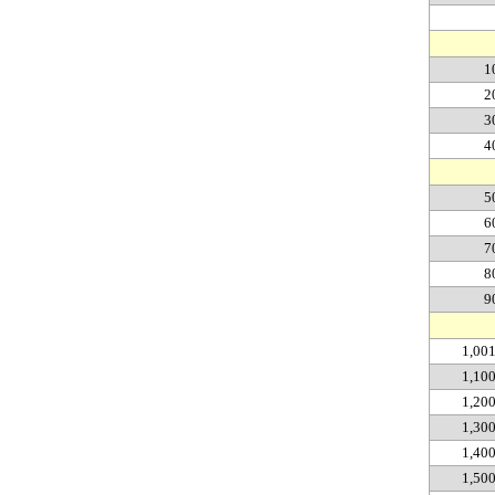
1
2
3
4
5
6
7
8
9
1,00
1,10
1,20
1,30
1,40
1,50