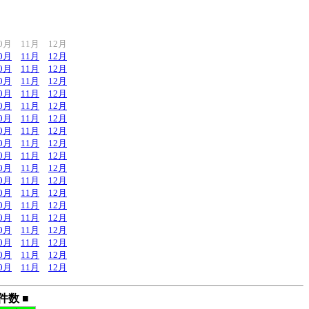
0月
11月
12月
0月
11月
12月
0月
11月
12月
0月
11月
12月
0月
11月
12月
0月
11月
12月
0月
11月
12月
0月
11月
12月
0月
11月
12月
0月
11月
12月
0月
11月
12月
0月
11月
12月
0月
11月
12月
0月
11月
12月
0月
11月
12月
0月
11月
12月
0月
11月
12月
0月
11月
12月
0月
11月
12月
件数 ■