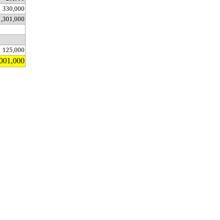
330,000
1,301,000
125,000
,001,000